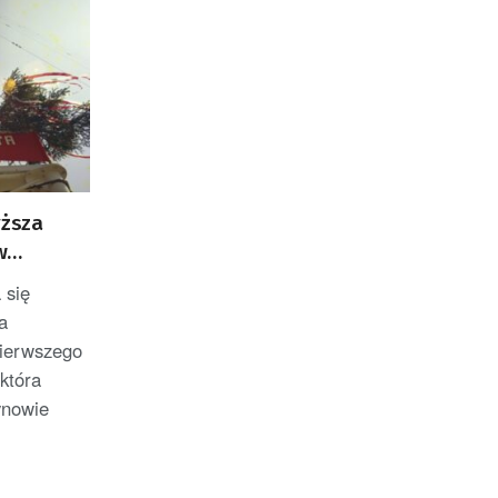
yższa
w
 się
a
ierwszego
która
ynowie