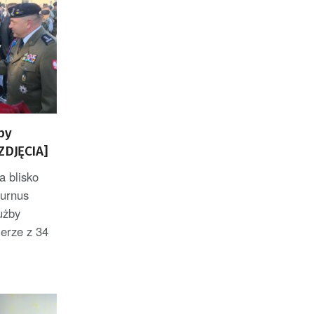
by
ZDJĘCIA]
a blisko
turnus
użby
erze z 34