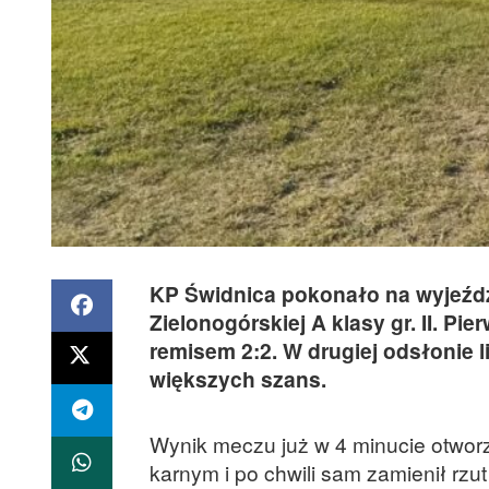
KP Świdnica pokonało na wyjeźdz
Zielonogórskiej A klasy gr. II. 
remisem 2:2. W drugiej odsłonie l
większych szans.
Wynik meczu już w 4 minucie otwor
karnym i po chwili sam zamienił rzu