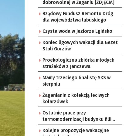
dobrowolnej w Żaganiu [ZDJĘCIA]
Rządowy Fundusz Remontu Dróg
dla województwa lubuskiego
Czysta woda w Jeziorze Lgińsko
Koniec ligowych wakacji dla Gezet
Stali Gorzów
Proekologiczna zbiórka młodych
strażaków z Janczewa
Mamy trzeciego finalistę SKS w
sierpniu
Żaganianin z kolekcją leciwych
kolarzówek
Ostatnie prace przy
termomodernizacji budynku filii
żarskiego przedszkola Bajka
Kolejne propozycje wakacyjne