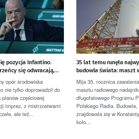
ię pozycja Infantino.
35 lat temu runęła najw
rzeńcy się odwracają,
budowla świata: maszt 
abrali wiatru w żagle
Konstantynowie
y opór środowiska
Mija 35. rocznica zawalenia
go nie tylko doprowadził do
masztu radiowego nadajnik
a planów częściowej
długofalowego Programu P
ji imprez, z mistrzostwami
Polskiego Radia. Budowla, 
zele, ale też...
znajdowała się w Konstant
koło...