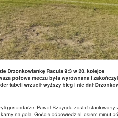
ie Drzonkowiankę Racula 9:3 w 20. kolejce
Pierwsza połowa meczu była wyrównana i zakończył
ider tabeli wrzucił wyższy bieg i nie dał Drzonk
zyli gospodarze. Paweł Szpynda został sfaulowany 
t karny na gola. Goście odpowiedzieli osiem minut pó