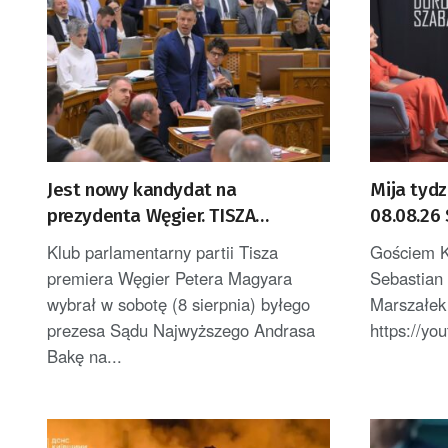
Jest nowy kandydat na
Mija tyd
prezydenta Węgier. TISZA
08.08.26
zdecydowała
Ciemnocz
Klub parlamentarny partii Tisza
Gościem K
premiera Węgier Petera Magyara
Sebastian
wybrał w sobotę (8 sierpnia) byłego
Marszałe
prezesa Sądu Najwyższego Andrasa
https://y
Bakę na...