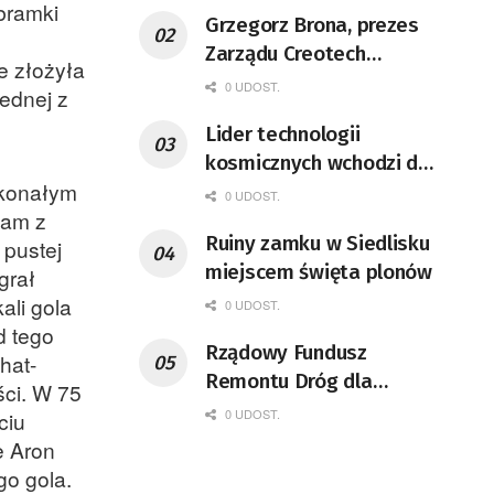
bramki
Grzegorz Brona, prezes
Zarządu Creotech
e złożyła
Instruments S.A. Fizyk,
0 UDOST.
jednej z
naukowiec, były
Lider technologii
pracownik CERN w
kosmicznych wchodzi do
Genewie, przedsiębiorca i
skonałym
Lubuskiego
nauczyciel akademicki,
0 UDOST.
sam z
doktor habilitowany nauk
Ruiny zamku w Siedlisku
 pustej
fizycznych, koordynator
miejscem święta plonów
grał
Rady Sektorowej ds.
ali gola
0 UDOST.
Kompetencji Przemysłu
d tego
Lotniczo-Kosmicznego
Rządowy Fundusz
hat-
oraz członek Komitetu
Remontu Dróg dla
ści. W 75
Badań Kosmicznych i
województwa lubuskiego
0 UDOST.
ciu
Satelitarnych PAN.
e Aron
go gola.