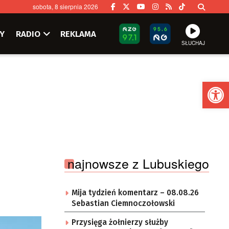
sobota, 8 sierpnia 2026
Y
RADIO
REKLAMA
SŁUCHAJ
Ot
najnowsze z Lubuskiego
Mija tydzień komentarz – 08.08.26
Sebastian Ciemnoczołowski
Przysięga żołnierzy służby