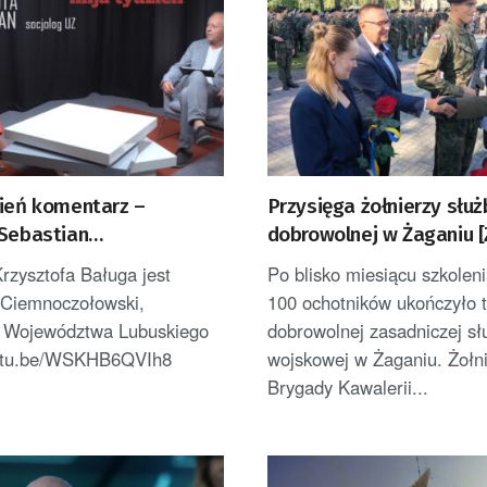
zień komentarz –
Przysięga żołnierzy służ
 Sebastian
dobrowolnej w Żaganiu [
ołowski
rzysztofa Baługa jest
Po blisko miesiącu szkoleni
 Ciemnoczołowski,
100 ochotników ukończyło 
k Województwa Lubuskiego
dobrowolnej zasadniczej sł
outu.be/WSKHB6QVIh8
wojskowej w Żaganiu. Żołni
Brygady Kawalerii...