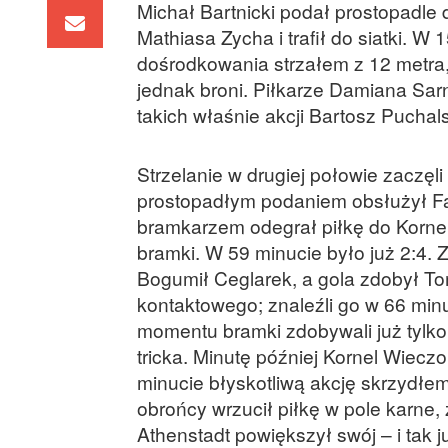
Michał Bartnicki podał prostopadle
Mathiasa Zycha i trafił do siatki. W 1
dośrodkowania strzałem z 12 metra,
jednak broni. Piłkarze Damiana Sarn
takich właśnie akcji Bartosz Puchal
Strzelanie w drugiej połowie zaczę
prostopadłym podaniem obsłużył F
bramkarzem odegrał piłkę do Kornela
bramki. W 59 minucie było już 2:4. 
Bogumił Ceglarek, a gola zdobył To
kontaktowego; znaleźli go w 66 min
momentu bramki zdobywali już tylko 
tricka. Minutę później Kornel Wieczo
minucie błyskotliwą akcję skrzydłe
obrońcy wrzucił piłkę w pole karne,
Athenstadt powiększył swój – i tak