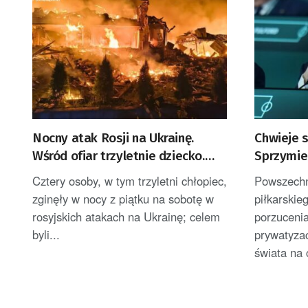
Nocny atak Rosji na Ukrainę.
Chwieje s
Wśród ofiar trzyletnie dziecko.
Sprzymie
Zełenski zabrał głos
krytycy n
Cztery osoby, w tym trzyletni chłopiec,
Powszechn
zginęły w nocy z piątku na sobotę w
piłkarskie
rosyjskich atakach na Ukrainę; celem
porzuceni
byli...
prywatyzac
świata na c