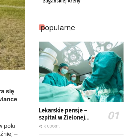
żagańskiej Areny
popularne
a się
owiance
Lekarskie pensje –
szpital w Zielonej
Górze podaje dane
w polu
0 UDOST.
źniej –