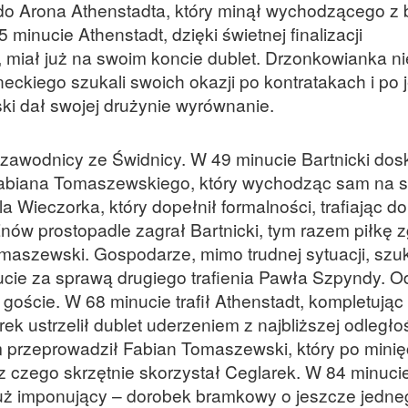
 do Arona Athenstadta, który minął wychodzącego z 
5 minucie Athenstadt, dzięki świetnej finalizacji
 miał już na swoim koncie dublet. Drzonkowianka ni
eckiego szukali swoich okazji po kontratakach i po 
ski dał swojej drużynie wyrównanie.
li zawodnicy ze Świdnicy. W 49 minucie Bartnicki do
abiana Tomaszewskiego, który wychodząc sam na 
 Wieczorka, który dopełnił formalności, trafiając do
Znów prostopadle zagrał Bartnicki, tym razem piłkę z
maszewski. Gospodarze, mimo trudnej sytuacji, szuk
ucie za sprawą drugiego trafienia Pawła Szpyndy. O
goście. W 68 minucie trafił Athenstadt, kompletując 
rek ustrzelił dublet uderzeniem z najbliższej odległo
m przeprowadził Fabian Tomaszewski, który po minię
 z czego skrzętnie skorzystał Ceglarek. W 84 minuci
 już imponujący – dorobek bramkowy o jeszcze jedne