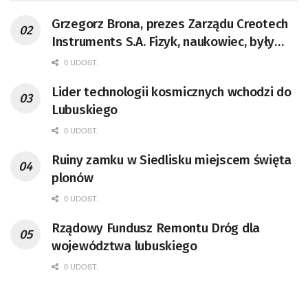
Grzegorz Brona, prezes Zarządu Creotech
Instruments S.A. Fizyk, naukowiec, były
pracownik CERN w Genewie,
0 UDOST.
przedsiębiorca i nauczyciel akademicki,
Lider technologii kosmicznych wchodzi do
doktor habilitowany nauk fizycznych,
Lubuskiego
koordynator Rady Sektorowej ds.
Kompetencji Przemysłu Lotniczo-
0 UDOST.
Kosmicznego oraz członek Komitetu
Ruiny zamku w Siedlisku miejscem święta
Badań Kosmicznych i Satelitarnych PAN.
plonów
0 UDOST.
Rządowy Fundusz Remontu Dróg dla
województwa lubuskiego
0 UDOST.