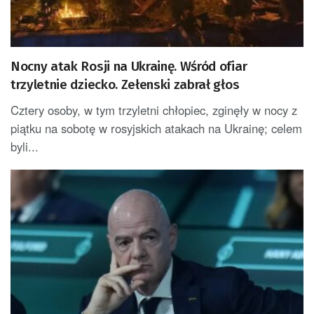
Nocny atak Rosji na Ukrainę. Wśród ofiar
trzyletnie dziecko. Zełenski zabrał głos
Cztery osoby, w tym trzyletni chłopiec, zginęły w nocy z
piątku na sobotę w rosyjskich atakach na Ukrainę; celem
byli...