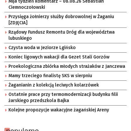
Mija tydzień komentarz – 08.08.26 Sebastian
Ciemnoczołowski
Przysięga żołnierzy służby dobrowolnej w Żaganiu
[ZDJĘCIA]
Rządowy Fundusz Remontu Dróg dla województwa
lubuskiego
Czysta woda w Jeziorze Lgińsko
Koniec ligowych wakacji dla Gezet Stali Gorzów
Proekologiczna zbiórka młodych strażaków z Janczewa
Mamy trzeciego finalistę SKS w sierpniu
Żaganianin z kolekcją leciwych kolarzówek
Ostatnie prace przy termomodernizacji budynku filii
żarskiego przedszkola Bajka
Kolejne propozycje wakacyjne żagańskiej Areny
popularne