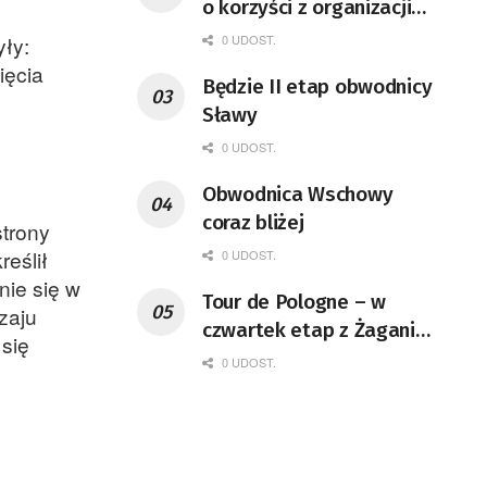
o korzyści z organizacji
mety Tour de Pologne
0 UDOST.
yły:
ięcia
Będzie II etap obwodnicy
Sławy
0 UDOST.
Obwodnica Wschowy
coraz bliżej
strony
reślił
0 UDOST.
nie się w
Tour de Pologne – w
zaju
czwartek etap z Żagania
 się
do Karpacza
0 UDOST.