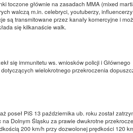
ynki toczone głównie na zasadach MMA (mixed martia
ych walczą m.in. celebryci, youtuberzy, influencerzy
je są transmitowane przez kanały komercyjne i moż
łada się kilkanaście walk.
kł się immunitetu ws. wniosków policji i Głównego
 dotyczących wielokrotnego przekroczenia dopuszc
waż poseł PiS 13 października ub. roku został zatrz
ic na Dolnym Śląsku za prawie dwukrotne przekrocz
ędkością 200 km/h przy dozwolonej prędkości 120 km