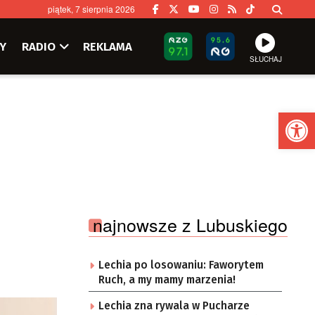
piątek, 7 sierpnia 2026
Y
RADIO
REKLAMA
SŁUCHAJ
Ot
najnowsze z Lubuskiego
Lechia po losowaniu: Faworytem
Ruch, a my mamy marzenia!
Lechia zna rywala w Pucharze