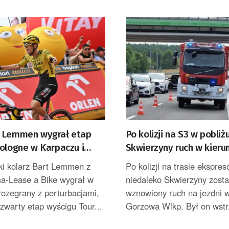
 Lemmen wygrał etap
Po kolizji na S3 w pobliż
Pologne w Karpaczu i
Skwierzyny ruch w kieru
iderem [AKTUALIZACJA]
Gorzowa Wlkp. jednym 
ki kolarz Bart Lemmen z
Po kolizji na trasie ekspre
ma-Lease a Bike wygrał w
niedaleko Skwierzyny zosta
rozegrany z perturbacjami,
wznowiony ruch na jezdni w
zwarty etap wyścigu Tour...
Gorzowa Wlkp. Był on wstr