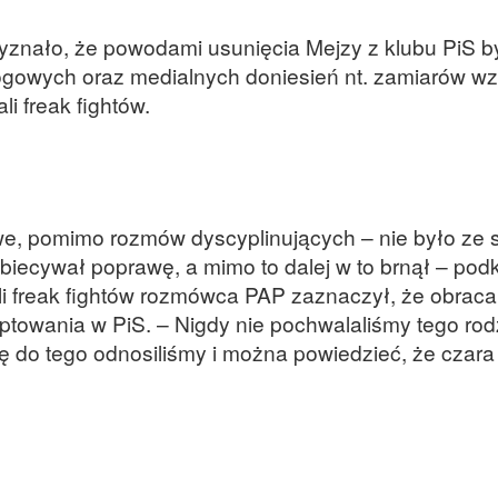
zyznało, że powodami usunięcia Mejzy z klubu PiS b
ogowych oraz medialnych doniesień nt. zamiarów wz
i freak fightów.
we, pomimo rozmów dyscyplinujących – nie było ze 
biecywał poprawę, a mimo to dalej w to brnął – podk
li freak fightów rozmówca PAP zaznaczył, że obraca
eptowania w PiS. – Nigdy nie pochwalaliśmy tego rod
ię do tego odnosiliśmy i można powiedzieć, że czara