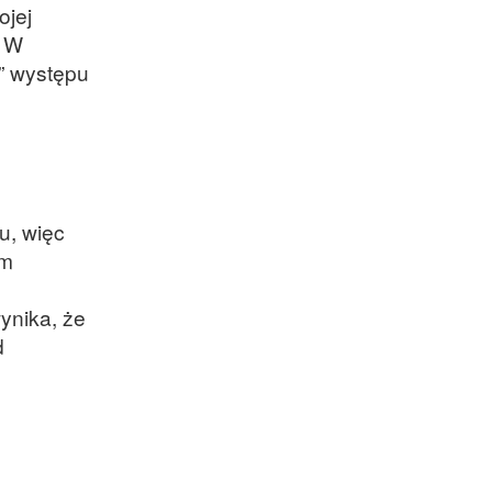
ojej
. W
” występu
u, więc
ym
ynika, że
d