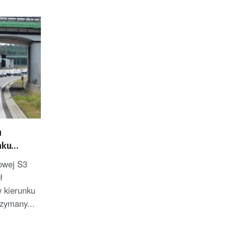
u
nku
pasem
sowej S3
ł
 kierunku
zymany...