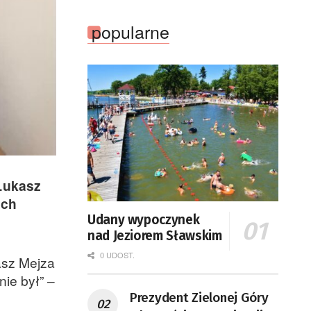
popularne
 Łukasz
ach
Udany wypoczynek
nad Jeziorem Sławskim
0 UDOST.
asz Mejza
nie był” –
Prezydent Zielonej Góry