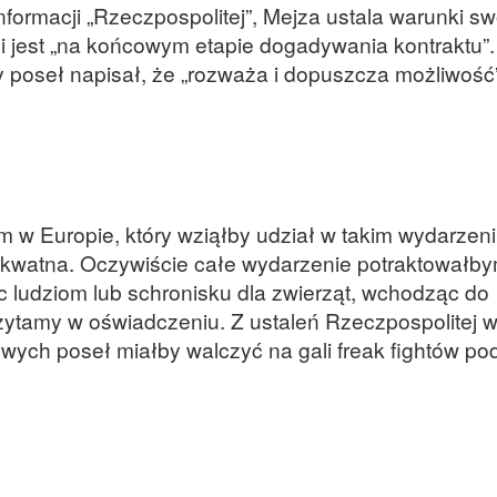
formacji „Rzeczpospolitej”, Mejza ustala warunki sw
ów i jest „na końcowym etapie dogadywania kontraktu”
 poseł napisał, że „rozważa i dopuszcza możliwość
w Europie, który wziąłby udział w takim wydarzeni
kwatna. Oczywiście całe wydarzenie potraktowałb
 ludziom lub schronisku dla zwierząt, wchodząc do
czytamy w oświadczeniu. Z ustaleń Rzeczpospolitej w
ych poseł miałby walczyć na gali freak fightów po