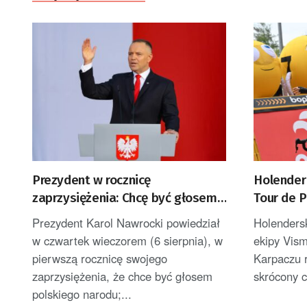
Prezydent w rocznicę
Holender
zaprzysiężenia: Chcę być głosem
Tour de 
Polek i Polaków [AKTUALIZACJA]
został l
Prezydent Karol Nawrocki powiedział
Holenders
w czwartek wieczorem (6 sierpnia), w
ekipy Vis
pierwszą rocznicę swojego
Karpaczu 
zaprzysiężenia, że chce być głosem
skrócony c
polskiego narodu;...