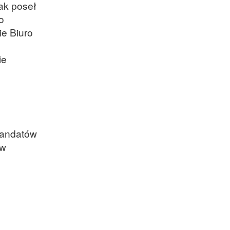
nak poseł
o
ie Biuro
ie
mandatów
ów