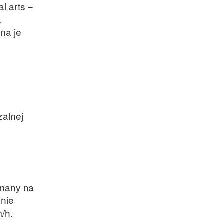
l arts –
.
na je
zalnej
ymany na
enie
/h.