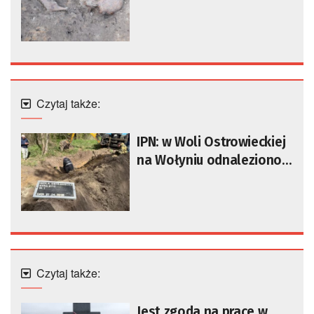
wołyńskiej
Czytaj także:
IPN: w Woli Ostrowieckiej
na Wołyniu odnaleziono
szczątki ofiar mordu na
Polakach
Czytaj także:
Jest zgoda na prace w