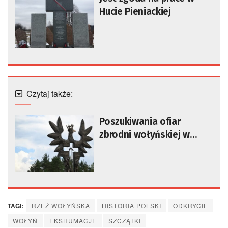
Hucie Pieniackiej
Czytaj także:
Poszukiwania ofiar
zbrodni wołyńskiej w
Ugłach na Ukrainie
TAGI:
RZEŹ WOŁYŃSKA
HISTORIA POLSKI
ODKRYCIE
WOŁYŃ
EKSHUMACJE
SZCZĄTKI