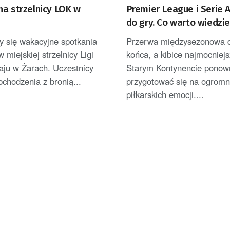
na strzelnicy LOK w
Premier League i Serie 
do gry. Co warto wiedzi
startem sezonu?
y się wakacyjne spotkania
Przerwa międzysezonowa d
w miejskiej strzelnicy Ligi
końca, a kibice najmocniejs
aju w Żarach. Uczestnicy
Starym Kontynencie ponow
bchodzenia z bronią...
przygotować się na ogrom
piłkarskich emocji....