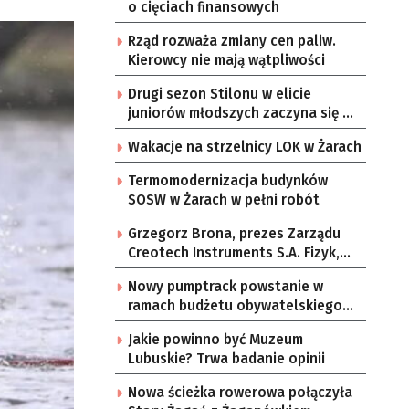
o cięciach finansowych
Rząd rozważa zmiany cen paliw.
Kierowcy nie mają wątpliwości
Drugi sezon Stilonu w elicie
juniorów młodszych zaczyna się w
sobotę
Wakacje na strzelnicy LOK w Żarach
Termomodernizacja budynków
SOSW w Żarach w pełni robót
Grzegorz Brona, prezes Zarządu
Creotech Instruments S.A. Fizyk,
naukowiec, były pracownik CERN w
Nowy pumptrack powstanie w
Genewie, przedsiębiorca i
ramach budżetu obywatelskiego
nauczyciel akademicki, doktor
Żar
habilitowany nauk fizycznych,
Jakie powinno być Muzeum
koordynator Rady Sektorowej ds.
Lubuskie? Trwa badanie opinii
Kompetencji Przemysłu Lotniczo-
Kosmicznego oraz członek
Nowa ścieżka rowerowa połączyła
Komitetu Badań Kosmicznych i