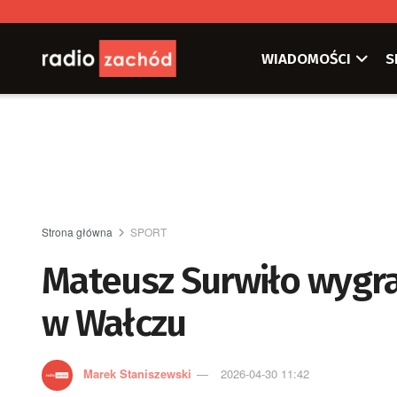
WIADOMOŚCI
S
Strona główna
SPORT
Mateusz Surwiło wygra
w Wałczu
Marek Staniszewski
2026-04-30 11:42