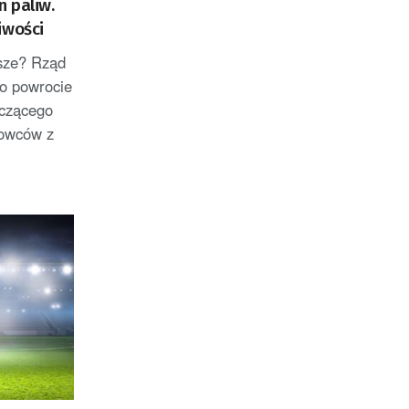
 paliw.
iwości
sze? Rząd
o powrocie
czącego
rowców z