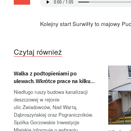
Kolejny start Surwiłły to majowy P
Czytaj również
Walka z podtopieniami po
ulewach. Wkrótce prace na kilku
ulicach Gorzowa
Niedługo ruszy budowa kanalizacji
deszczowej w rejonie
ulic Zwiadowców, Nad Wartą,
Dąbroszyńskiej oraz Pograniczników.
Spółka Gorzowskie Inwestycje
Miejskie informuje o wybraniu