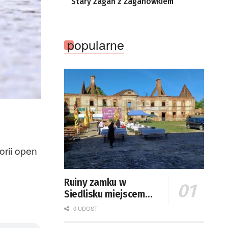
Stary Żagań z Żaganówkiem
Satelitarnych PAN.
popularne
orii open
Ruiny zamku w
Siedlisku miejscem
święta plonów
0 UDOST.