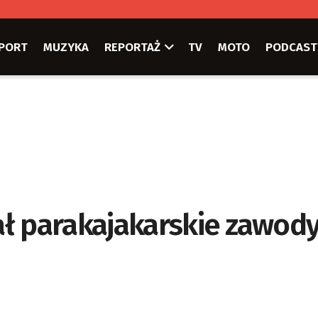
PORT
MUZYKA
REPORTAŻ
TV
MOTO
PODCAST
ł parakajakarskie zawod