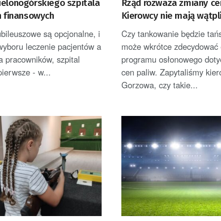
ielonogórskiego szpitala
Rząd rozważa zmiany cen
h finansowych
Kierowcy nie mają wątpl
bileuszowe są opcjonalne, i
Czy tankowanie będzie tań
wyboru leczenie pacjentów a
może wkrótce zdecydować 
la pracowników, szpital
programu osłonowego doty
pierwsze - w...
cen paliw. Zapytaliśmy kie
Gorzowa, czy takie...