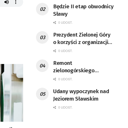
Będzie II etap obwodnicy
Sławy
0 UDOST.
Prezydent Zielonej Góry
o korzyści z organizacji
mety Tour de Pologne
0 UDOST.
Remont
zielonogórskiego
deptaka zgodnie z
0 UDOST.
planem
Udany wypoczynek nad
Jeziorem Sławskim
0 UDOST.