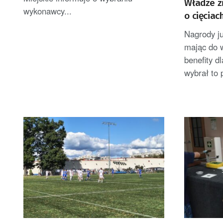
Władze z
wykonawcy...
o cięciac
Nagrody ju
mając do 
benefity d
wybrał to 