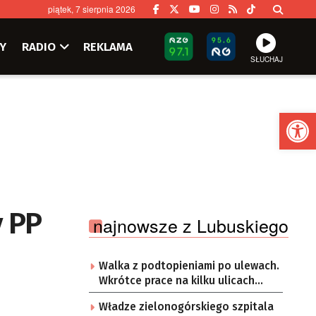
piątek, 7 sierpnia 2026
Y
RADIO
REKLAMA
SŁUCHAJ
Ot
y PP
najnowsze z Lubuskiego
Walka z podtopieniami po ulewach.
Wkrótce prace na kilku ulicach
Gorzowa
Władze zielonogórskiego szpitala