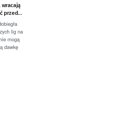
A wracają
eć przed
obiegła
zych lig na
nie mogą
ną dawkę