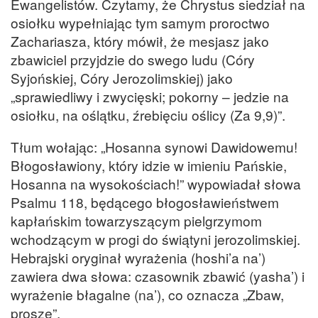
Ewangelistów. Czytamy, że Chrystus siedział na
osiołku wypełniając tym samym proroctwo
Zachariasza, który mówił, że mesjasz jako
zbawiciel przyjdzie do swego ludu (Córy
Syjońskiej, Córy Jerozolimskiej) jako
„sprawiedliwy i zwycięski; pokorny – jedzie na
osiołku, na oślątku, źrebięciu oślicy (Za 9,9)”.
Tłum wołając: „Hosanna synowi Dawidowemu!
Błogosławiony, który idzie w imieniu Pańskie,
Hosanna na wysokościach!” wypowiadał słowa
Psalmu 118, będącego błogosławieństwem
kapłańskim towarzyszącym pielgrzymom
wchodzącym w progi do świątyni jerozolimskiej.
Hebrajski oryginał wyrażenia (hoshi’a na’)
zawiera dwa słowa: czasownik zbawić (yasha’) i
wyrażenie błagalne (na’), co oznacza „Zbaw,
proszę”.