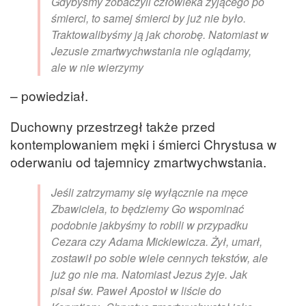
Gdybyśmy zobaczyli człowieka żyjącego po
śmierci, to samej śmierci by już nie było.
Traktowalibyśmy ją jak chorobę. Natomiast w
Jezusie zmartwychwstania nie oglądamy,
ale w nie wierzymy
– powiedział.
Duchowny przestrzegł także przed
kontemplowaniem męki i śmierci Chrystusa w
oderwaniu od tajemnicy zmartwychwstania.
Jeśli zatrzymamy się wyłącznie na męce
Zbawiciela, to będziemy Go wspominać
podobnie jakbyśmy to robili w przypadku
Cezara czy Adama Mickiewicza. Żył, umarł,
zostawił po sobie wiele cennych tekstów, ale
już go nie ma. Natomiast Jezus żyje. Jak
pisał św. Paweł Apostoł w liście do