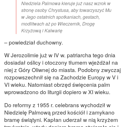
Niedziela Palmowa kieruje już nasz wzrok w
stronę osoby Chrystusa, aby towarzyszyć Mu
w Jego ostatnich spotkaniach, gestach,
modlitwach aż po Wieczernik, Drogę
Krzyżową i Kalwarię
– powiedział duchowny.
W Jerozolimie już w IV w. patriarcha tego dnia
dosiadał oślicy i otoczony tłumem wjeżdżał na
niej z Góry Oliwnej do miasta. Podobny zwyczaj
rozpowszechnił się na Zachodzie Europy w V i
VI wieku. Natomiast obrzęd święcenia palm
wprowadzono do liturgii dopiero w XI wieku.
Do reformy z 1955 r. celebrans wychodził w
Niedzielę Palmową przed kościół i zamykano
bramę świątyni. Kapłan uderzał w nią krzyżem
trzykrotnie, wtedy dopiero brama otwierała się i