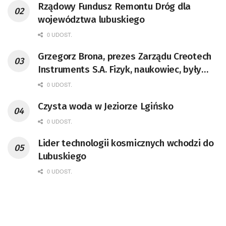
Rządowy Fundusz Remontu Dróg dla
województwa lubuskiego
0 UDOST.
Grzegorz Brona, prezes Zarządu Creotech
Instruments S.A. Fizyk, naukowiec, były
pracownik CERN w Genewie,
0 UDOST.
przedsiębiorca i nauczyciel akademicki,
Czysta woda w Jeziorze Lgińsko
doktor habilitowany nauk fizycznych,
koordynator Rady Sektorowej ds.
0 UDOST.
Kompetencji Przemysłu Lotniczo-
Lider technologii kosmicznych wchodzi do
Kosmicznego oraz członek Komitetu
Lubuskiego
Badań Kosmicznych i Satelitarnych PAN.
0 UDOST.