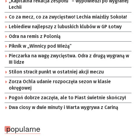
„Kapitalna rekacja zespołu” – wypowiedzi po wygranej
Lechii
Co za mecz, co za zwycięstwo! Lechia miażdży Sokoła!
Lebiediew najlepszy z lubuskich klubów w GP Łotwy
Odra na remis z Polonią
Piknik w „Winnicy pod Wieżą”
Pieczarka na wagę zwycięstwa. Odra z drugą wygraną w
III lidze
Stilon stracił punkt w ostatniej akcji meczu
Zorza Ochla udanie rozpoczęła sezon w klasie
okręgowej
Pogoń dobrze zaczęła, ale to Piast świetnie skończył
Dwa ciosy w dwie minuty i Warta wygrywa z Cariną
popularne