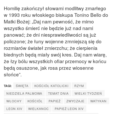
Homilię zakończył słowami modlitwy zmarłego
w 1993 roku włoskiego biskupa Tonino Bello do
Matki Bożej: „Daj nam pewność, że mimo
wszystko śmierć nie będzie już nad nami
panować; że dni niesprawiedliwości są już
policzone; że łuny wojenne zmniejszą się do
rozmiarów świateł zmierzchu; że cierpienia
biednych będą miały swój kres. Daj nam wiarę,
że łzy bólu wszystkich ofiar przemocy w końcu
będą osuszone, jak rosa przez wiosenne
słońce”.
TAGI:
ŚWIĘTA
KOŚCIÓŁ KATOLICKI
RZYM
NIEDZIELA PALMOWA
TEMAT DNIA
WIELKI TYDZIEŃ
WŁOCHY
KOŚCIÓŁ
PAPIEŻ
ZWYCZAJE
WATYKAN
LEON XIV
WIELKANOC
PAPIEŻ LEON XIV