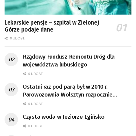
Lekarskie pensje – szpital w Zielonej
Górze podaje dane
0 UDOST.
Rządowy Fundusz Remontu Dróg dla
województwa lubuskiego
0 UDOST.
Ostatni raz pod parą był w 2010 r.
Parowozownia Wolsztyn rozpocznie
remont unikatowego Tr5-65
0 UDOST.
Czysta woda w Jeziorze Lgińsko
0 UDOST.