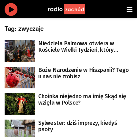
Tag:
zwyczaje
Niedziela Palmowa otwiera w
Kościele Wielki Tydzień, który
wieńczy Triduum Paschalne
Boże Narodzenie w Hiszpanii? Tego
u nas nie zrobisz
Choinka niejedno ma imię Skąd się
wzięła w Polsce?
Sylwester: dziś imprezy, kiedyś
psoty