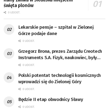
święta plonów
0 UDOST.
Lekarskie pensje – szpital w Zielonej
Górze podaje dane
0 UDOST.
Grzegorz Brona, prezes Zarządu Creotech
Instruments S.A. Fizyk, naukowiec, były
pracownik CERN w Genewie,
0 UDOST.
przedsiębiorca i nauczyciel akademicki,
Polski potentat technologii kosmicznych
doktor habilitowany nauk fizycznych,
wprowadzi się do Zielonej Góry
koordynator Rady Sektorowej ds.
Kompetencji Przemysłu Lotniczo-
0 UDOST.
Kosmicznego oraz członek Komitetu
Będzie II etap obwodnicy Sławy
Badań Kosmicznych i Satelitarnych PAN.
0 UDOST.