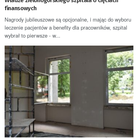
Władze zielonogórskiego szpitala o cięciach
finansowych
Nagrody jubileuszowe są opcjonalne, i mając do wyboru
leczenie pacjentów a benefity dla pracowników, szpital
wybrał to pierwsze - w...