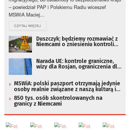
– powiedział PAP i Polskiemu Radiu wiceszef
MSWiA Maciej...
DETAILS
CZYTAJ WIĘCEJ
Duszczyk: będziemy rozmawiać z
Niemcami o zniesieniu kontroli
na granicy z Polską
Narada UE: kontrole graniczne,
wizy dla Rosjan, ograniczenia dla
Ukraińców
MSWiA: polski paszport otrzymają jedynie
osoby realnie związane z naszą kulturą i
państwem
850 tys. osób skontrolowanych na
granicy z Niemcami