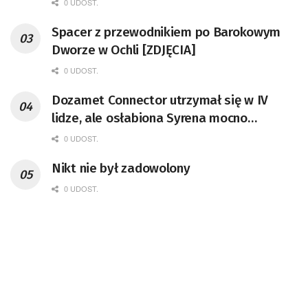
0 UDOST.
Spacer z przewodnikiem po Barokowym
Dworze w Ochli [ZDJĘCIA]
0 UDOST.
Dozamet Connector utrzymał się w IV
lidze, ale osłabiona Syrena mocno
postraszyła
0 UDOST.
Nikt nie był zadowolony
0 UDOST.