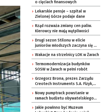
o cięciach finansowych
Lekarskie pensje – szpital w
Zielonej Górze podaje dane
Rząd rozważa zmiany cen paliw.
Kierowcy nie mają wątpliwości
Drugi sezon Stilonu w elicie
juniorów młodszych zaczyna się w
sobotę
Wakacje na strzelnicy LOK w Żarach
Termomodernizacja budynków
SOSW w Żarach w pełni robót
Grzegorz Brona, prezes Zarządu
Creotech Instruments S.A. Fizyk,
naukowiec, były pracownik CERN w
Nowy pumptrack powstanie w
Genewie, przedsiębiorca i
ramach budżetu obywatelskiego
nauczyciel akademicki, doktor
Żar
habilitowany nauk fizycznych,
Jakie powinno być Muzeum
koordynator Rady Sektorowej ds.