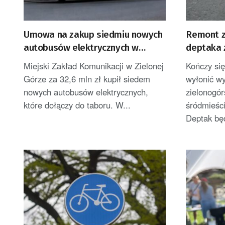
Umowa na zakup siedmiu nowych
Remont z
autobusów elektrycznych w
deptaka 
Zielonej Górze
Miejski Zakład Komunikacji w Zielonej
Kończy się
Górze za 32,6 mln zł kupił siedem
wyłonić w
nowych autobusów elektrycznych,
zielonogór
które dołączy do taboru. W...
śródmieści
Deptak będ