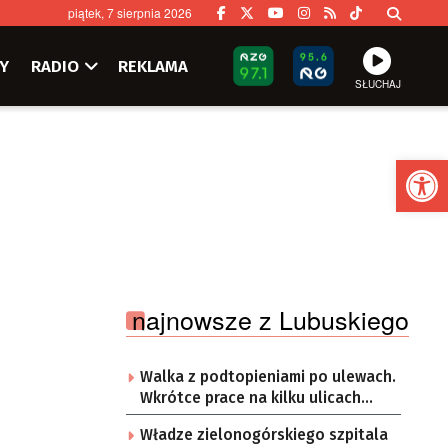
piątek, 7 sierpnia 2026
Y
RADIO
REKLAMA
SŁUCHAJ
Ot
najnowsze z Lubuskiego
Walka z podtopieniami po ulewach.
Wkrótce prace na kilku ulicach
Gorzowa
Władze zielonogórskiego szpitala