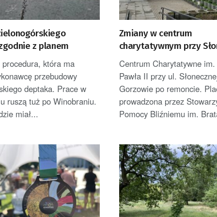
ielonogórskiego
Zmiany w centrum
zgodnie z planem
charytatywnym przy Sło
 procedura, która ma
Centrum Charytatywne im.
ykonawcę przebudowy
Pawła II przy ul. Słoneczne
skiego deptaka. Prace w
Gorzowie po remoncie. Pl
u ruszą tuż po Winobraniu.
prowadzona przez Stowarz
zie miał...
Pomocy Bliźniemu im. Brata