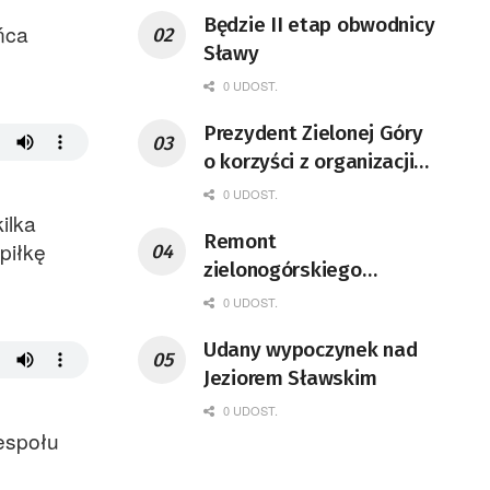
Będzie II etap obwodnicy
ńca
Sławy
0 UDOST.
Prezydent Zielonej Góry
o korzyści z organizacji
mety Tour de Pologne
0 UDOST.
ilka
Remont
piłkę
zielonogórskiego
deptaka zgodnie z
0 UDOST.
planem
Udany wypoczynek nad
Jeziorem Sławskim
0 UDOST.
Zespołu