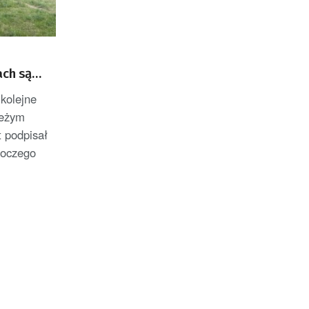
ach są
 kolejne
ieżym
t podpisał
moczego