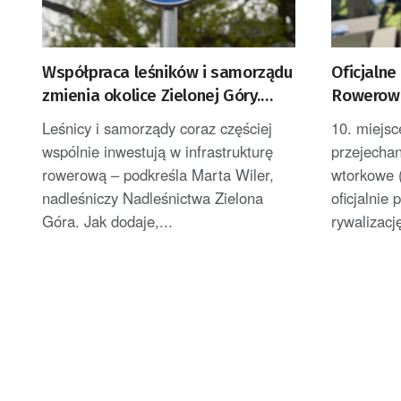
Współpraca leśników i samorządu
Oficjaln
zmienia okolice Zielonej Góry.
Rowerowe
Powstają nowe ścieżki rowerowe
Zielonej 
Leśnicy i samorządy coraz częściej
10. miejsc
wspólnie inwestują w infrastrukturę
przejecha
rowerową – podkreśla Marta Wiler,
wtorkowe (
nadleśniczy Nadleśnictwa Zielona
oficjalni
Góra. Jak dodaje,...
rywalizację