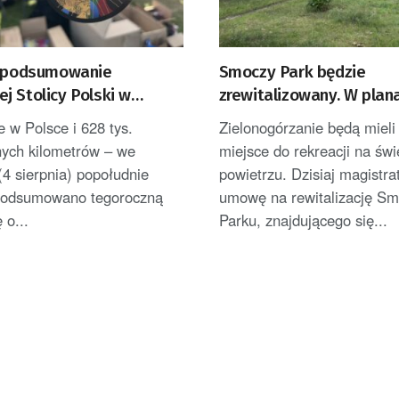
e podsumowanie
Smoczy Park będzie
j Stolicy Polski w
zrewitalizowany. W plan
Górze
nowe atrakcje
e w Polsce i 628 tys.
Zielonogórzanie będą mieli
nych kilometrów – we
miejsce do rekreacji na św
4 sierpnia) popołudnie
powietrzu. Dzisiaj magistra
e podsumowano tegoroczną
umowę na rewitalizację S
 o...
Parku, znajdującego się...