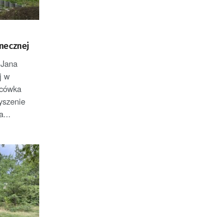
necznej
 Jana
j w
acówka
yszenie
...