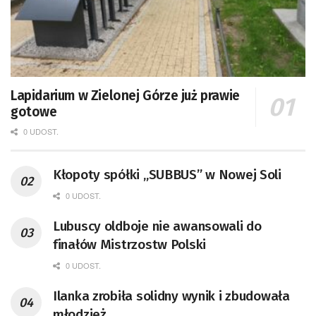
Lapidarium w Zielonej Górze już prawie
gotowe
0 UDOST.
Kłopoty spółki „SUBBUS” w Nowej Soli
0 UDOST.
Lubuscy oldboje nie awansowali do
finałów Mistrzostw Polski
0 UDOST.
Ilanka zrobiła solidny wynik i zbudowała
młodzież