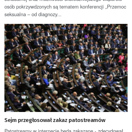
osób pokrzywdzonych są tematem konferencji „Przemoc
seksualna – od diagnozy...
Sejm przegłosował zakaz patostreamów
Patostreamy w internecie będą zakazane - zdecydował