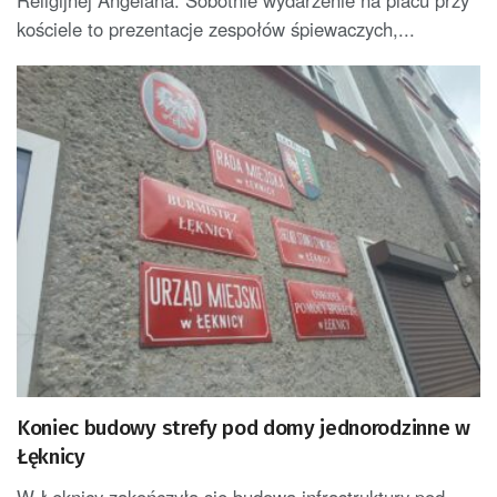
kościele to prezentacje zespołów śpiewaczych,...
Koniec budowy strefy pod domy jednorodzinne w
Łęknicy
W Łęknicy zakończyła się budowa infrastruktury pod