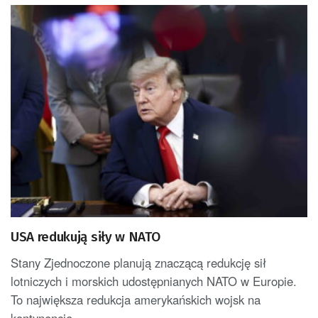
USA redukują siły w NATO
Stany Zjednoczone planują znaczącą redukcję sił
lotniczych i morskich udostępnianych NATO w Europie.
To największa redukcja amerykańskich wojsk na