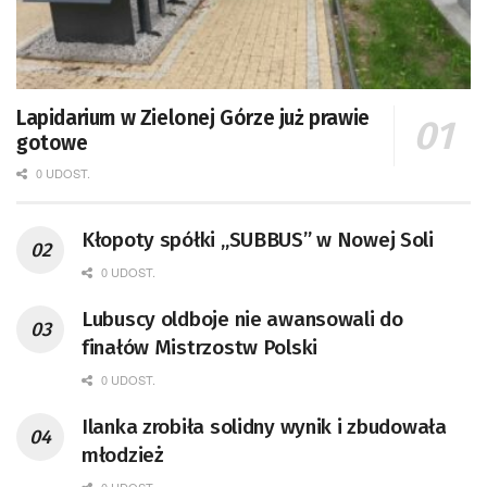
Lapidarium w Zielonej Górze już prawie
gotowe
0 UDOST.
Kłopoty spółki „SUBBUS” w Nowej Soli
0 UDOST.
Lubuscy oldboje nie awansowali do
finałów Mistrzostw Polski
0 UDOST.
Ilanka zrobiła solidny wynik i zbudowała
młodzież