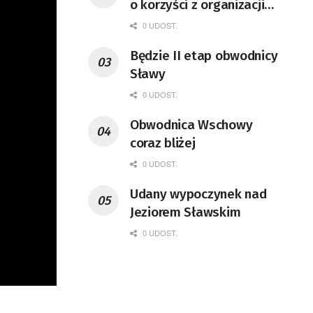
o korzyści z organizacji
mety Tour de Pologne
0 UDOST.
Będzie II etap obwodnicy
Sławy
0 UDOST.
Obwodnica Wschowy
coraz bliżej
0 UDOST.
Udany wypoczynek nad
Jeziorem Sławskim
0 UDOST.