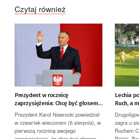
Czytaj również
Prezydent w rocznicę
Lechia p
zaprzysiężenia: Chcę być głosem
Ruch, a 
Polek i Polaków [AKTUALIZACJA]
Prezydent Karol Nawrocki powiedział
Drugoligo
w czwartek wieczorem (6 sierpnia), w
zagra u s
pierwszą rocznicę swojego
Ruchem Ch
zaprzysiężenia, że chce być głosem
Polski. Bę