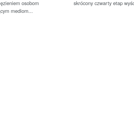
więzieniem osobom
skrócony czwarty etap wyśc
ącym mediom...