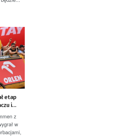
ł etap
czu i
ZACJA]
emmen z
wygrał w
rbacjami,