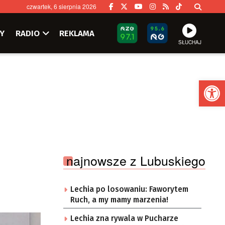
czwartek, 6 sierpnia 2026
Y
RADIO
REKLAMA
SŁUCHAJ
Ot
najnowsze z Lubuskiego
Lechia po losowaniu: Faworytem
Ruch, a my mamy marzenia!
Lechia zna rywala w Pucharze