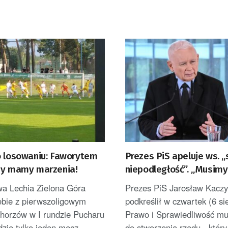
o losowaniu: Faworytem
Prezes PiS apeluje ws. 
my mamy marzenia!
niepodległość”. „Musimy
wykorzystać”
wa Lechia Zielona Góra
Prezes PiS Jarosław Kaczy
iebie z pierwszoligowym
podkreślił w czwartek (6 si
orzów w I rundzie Pucharu
Prawo i Sprawiedliwość mu
dzie tylko jeden mecz...
do stworzenia rządu, „który