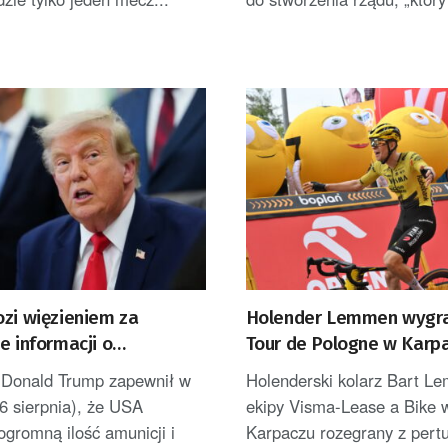
ozi więzieniem za
Holender Lemmen wygra
e informacji o
Tour de Pologne w Karpa
onych zapasach amunicji
został liderem [AKTUALI
 Donald Trump zapewnił w
Holenderski kolarz Bart L
6 sierpnia), że USA
ekipy Visma-Lease a Bike 
ogromną ilość amunicji i
Karpaczu rozegrany z pertu