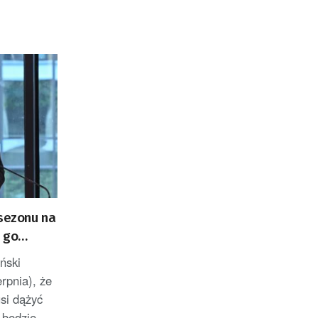
„sezonu na
 go
ński
erpnia), że
si dążyć
 będzie...