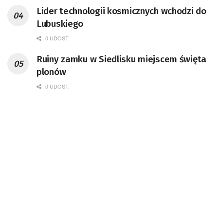
przedsiębiorca i nauczyciel akademicki,
Lider technologii kosmicznych wchodzi do
doktor habilitowany nauk fizycznych,
Lubuskiego
koordynator Rady Sektorowej ds.
Kompetencji Przemysłu Lotniczo-
0 UDOST.
Kosmicznego oraz członek Komitetu
Ruiny zamku w Siedlisku miejscem święta
Badań Kosmicznych i Satelitarnych PAN.
plonów
0 UDOST.