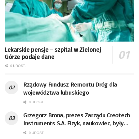
Lekarskie pensje – szpital w Zielonej
Górze podaje dane
0 UDOST.
Rządowy Fundusz Remontu Dróg dla
województwa lubuskiego
0 UDOST.
Grzegorz Brona, prezes Zarządu Creotech
Instruments S.A. Fizyk, naukowiec, były
pracownik CERN w Genewie,
0 UDOST.