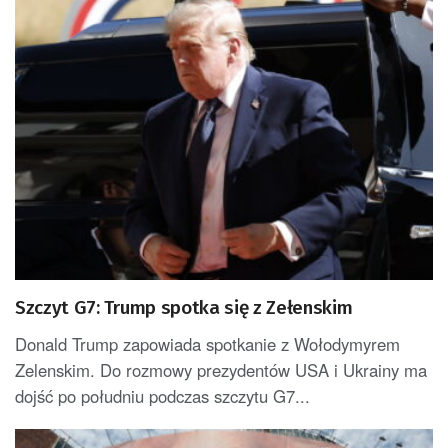
Szczyt G7: Trump spotka się z Zełenskim
Donald Trump zapowiada spotkanie z Wołodymyrem
Zelenskim. Do rozmowy prezydentów USA i Ukrainy ma
dojść po południu podczas szczytu G7...