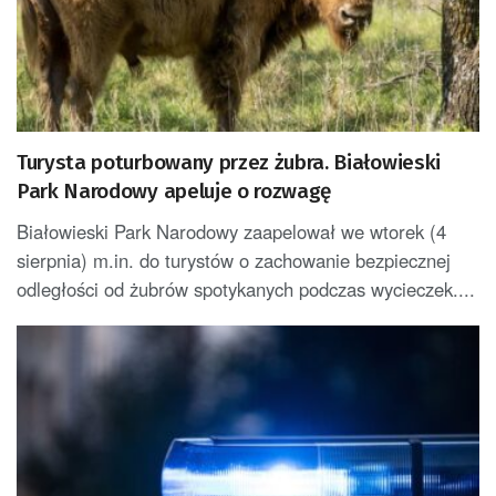
Turysta poturbowany przez żubra. Białowieski
Park Narodowy apeluje o rozwagę
Białowieski Park Narodowy zaapelował we wtorek (4
sierpnia) m.in. do turystów o zachowanie bezpiecznej
odległości od żubrów spotykanych podczas wycieczek....