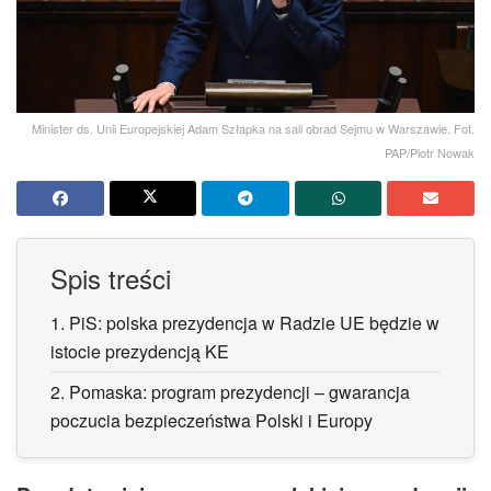
Minister ds. Unii Europejskiej Adam Szłapka na sali obrad Sejmu w Warszawie. Fot.
PAP/Piotr Nowak
Spis treści
1.
PiS: polska prezydencja w Radzie UE będzie w
istocie prezydencją KE
2.
Pomaska: program prezydencji – gwarancja
poczucia bezpieczeństwa Polski i Europy