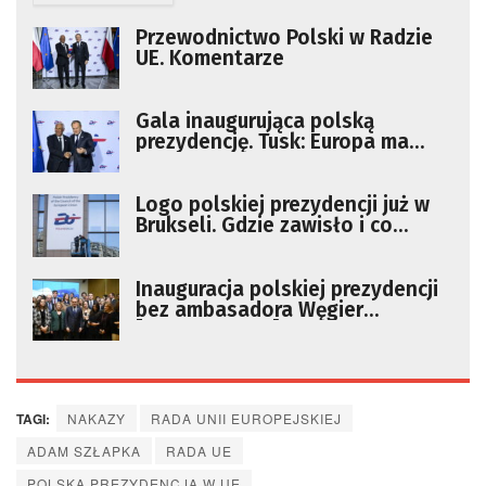
Przewodnictwo Polski w Radzie
UE. Komentarze
Gala inaugurująca polską
prezydencję. Tusk: Europa ma
szczęście, że to Polska będzie
wypełniała misję
Logo polskiej prezydencji już w
Brukseli. Gdzie zawisło i co
symbolizuje?
Inauguracja polskiej prezydencji
bez ambasadora Węgier
[AKTUALIZACJA]
TAGI:
NAKAZY
RADA UNII EUROPEJSKIEJ
ADAM SZŁAPKA
RADA UE
POLSKA PREZYDENCJA W UE