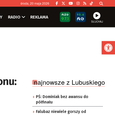
środa, 20 maja 2026
Y
RADIO
REKLAMA
SŁUCHAJ
Ot
onu:
najnowsze z Lubuskiego
PŚ: Dominiak bez awansu do
półfinału
Falubaz niewiele gorszy od