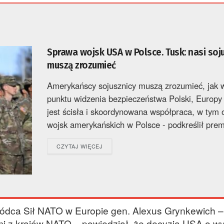
Sprawa wojsk USA w Polsce. Tusk: nasi soj
muszą zrozumieć
Amerykańscy sojusznicy muszą zrozumieć, jak 
punktu widzenia bezpieczeństwa Polski, Europy
jest ścisła i skoordynowana współpraca, w tym
wojsk amerykańskich w Polsce - podkreślił premi
DETAILS
CZYTAJ WIĘCEJ
wódca Sił NATO w Europie gen. Alexus Grynkewich –
i z krajów NATO – powiedział, że decyzja USA o wy