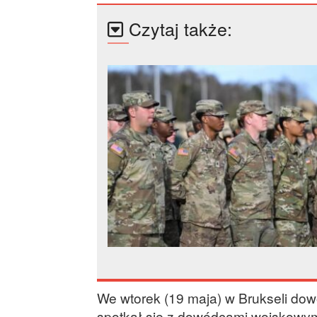
Czytaj także:
We wtorek (19 maja) w Brukseli do
spotkał się z dowódcami wojskowym