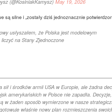
mysz (@KosiniakKamysz)
May 19, 2026
e są silne i „zostały dziś jednoznacznie potwierdzon
mowy usłyszałem, że Polska jest modelowym
 liczyć na Stany Zjednoczone
 sił i środków armii USA w Europie, ale żadna dec
ojsk amerykańskich w Polsce nie zapadła. Decyzje,
są w żaden sposób wymierzone w nasze strategic
gotowuje właśnie nowy plan rozmieszczenia swoic