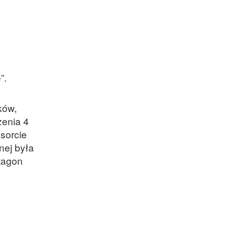
”.
ków,
zenia 4
esorcie
nej była
ntagon