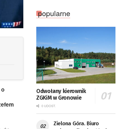
popularne
 o
Odwołany kierownik
ZGKiM w Gronowie
zefem
0 UDOST.
Zielona Góra. Biuro