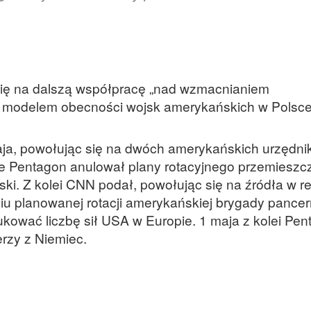
się na dalszą współpracę „nad wzmacnianiem
 modelem obecności wojsk amerykańskich w Polsce
ja, powołując się na dwóch amerykańskich urzędni
 Pentagon anulował plany rotacyjnego przemieszc
ski. Z kolei CNN podał, powołując się na źródła w r
u planowanej rotacji amerykańskiej brygady pancer
ukować liczbę sił USA w Europie. 1 maja z kolei Pe
erzy z Niemiec.