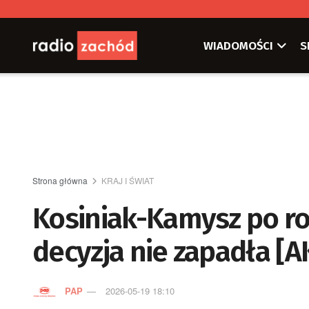
WIADOMOŚCI
S
Strona główna
KRAJ I ŚWIAT
Kosiniak-Kamysz po r
decyzja nie zapadła [
PAP
2026-05-19 18:10