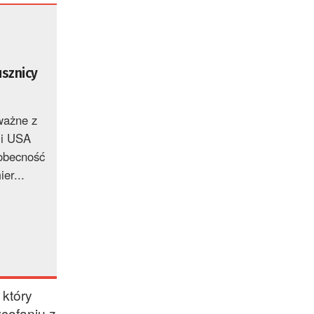
usznicy
ważne z
 i USA
 obecność
er...
 który
cofaniu z