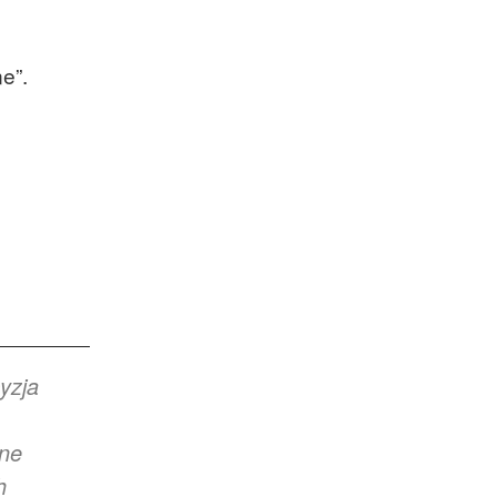
e”.
yzja
zne
h