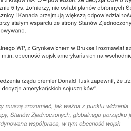
znie 5 tys. żołnierzy, nie osłabi planów obronnych 
usznicy i Kanada przejmują większą odpowiedzialnoś
przy stałym wsparciu ze strony Stanów Zjednoczon
osowywane.
lnego WP, z Grynkewichem w Brukseli rozmawiał sz
 m.in. obecność wojsk amerykańskich na wschodnie
dzenia rządu premier Donald Tusk zapewnił, że „rz
a decyzje amerykańskich sojuszników”.
cy muszą zrozumieć, jak ważna z punktu widzenia
opy, Stanów Zjednoczonych, globalnego porządku j
oordynowana współpraca, w tym obecność wojsk