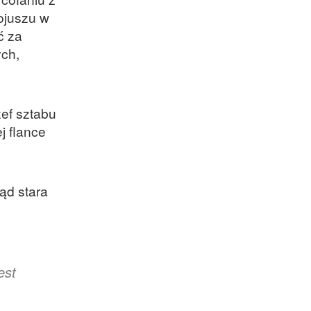
Sojuszu w
ć za
ych,
ef sztabu
j flance
ąd stara
est