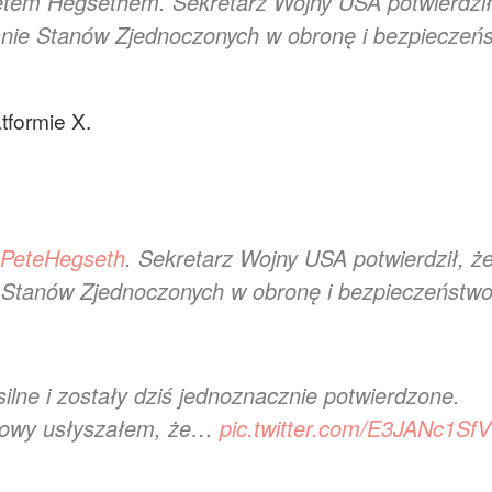
em Hegsethem. Sekretarz Wojny USA potwierdził
anie Stanów Zjednoczonych w obronę i bezpieczeń
tformie X.
PeteHegseth
. Sekretarz Wojny USA potwierdził, że
 Stanów Zjednoczonych w obronę i bezpieczeństw
ilne i zostały dziś jednoznacznie potwierdzone.
zmowy usłyszałem, że…
pic.twitter.com/E3JANc1SfV