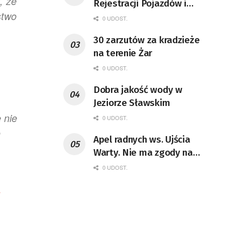
, że
Rejestracji Pojazdów i
stwo
Praw Jazdy po nowemu
0 UDOST.
30 zarzutów za kradzieże
na terenie Żar
0 UDOST.
Dobra jakość wody w
Jeziorze Sławskim
 nie
0 UDOST.
o
Apel radnych ws. Ujścia
Warty. Nie ma zgody na
decyzję ministry klimatu
0 UDOST.