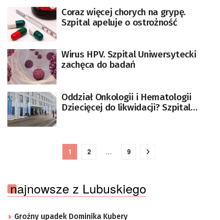
Coraz więcej chorych na grypę.
Szpital apeluje o ostrożność
Wirus HPV. Szpital Uniwersytecki
zachęca do badań
Oddział Onkologii i Hematologii
Dziecięcej do likwidacji? Szpital
dementuje plotki
1
2
…
9
najnowsze z Lubuskiego
Groźny upadek Dominika Kubery