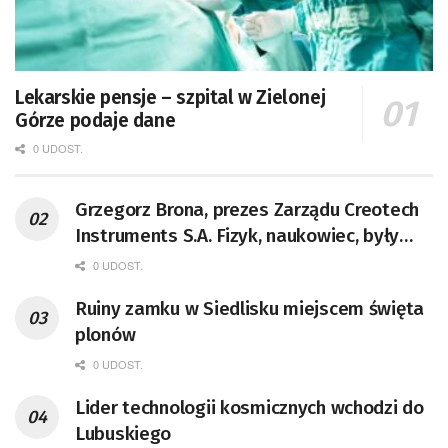
Lekarskie pensje – szpital w Zielonej
Górze podaje dane
0 UDOST.
Grzegorz Brona, prezes Zarządu Creotech
Instruments S.A. Fizyk, naukowiec, były
pracownik CERN w Genewie,
0 UDOST.
przedsiębiorca i nauczyciel akademicki,
Ruiny zamku w Siedlisku miejscem święta
doktor habilitowany nauk fizycznych,
plonów
koordynator Rady Sektorowej ds.
Kompetencji Przemysłu Lotniczo-
0 UDOST.
Kosmicznego oraz członek Komitetu
Lider technologii kosmicznych wchodzi do
Badań Kosmicznych i Satelitarnych PAN.
Lubuskiego