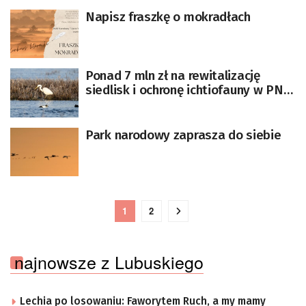
Napisz fraszkę o mokradłach
Ponad 7 mln zł na rewitalizację
siedlisk i ochronę ichtiofauny w PN
„Ujście Warty”
Park narodowy zaprasza do siebie
1
2
najnowsze z Lubuskiego
Lechia po losowaniu: Faworytem Ruch, a my mamy