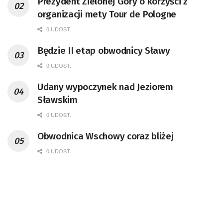
Prezydent Zielonej Góry o korzyści z
organizacji mety Tour de Pologne
0 UDOST.
Będzie II etap obwodnicy Sławy
0 UDOST.
Udany wypoczynek nad Jeziorem
Sławskim
0 UDOST.
Obwodnica Wschowy coraz bliżej
0 UDOST.