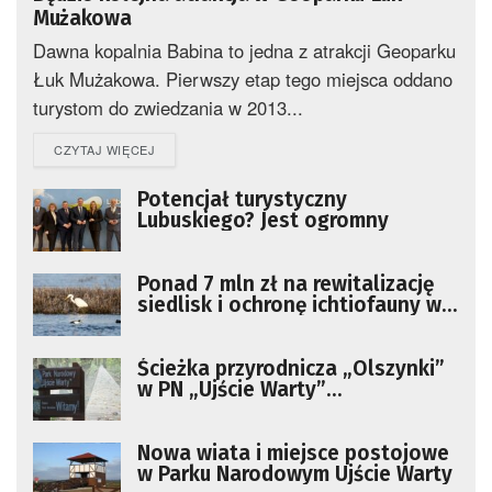
Mużakowa
Dawna kopalnia Babina to jedna z atrakcji Geoparku
Łuk Mużakowa. Pierwszy etap tego miejsca oddano
turystom do zwiedzania w 2013...
DETAILS
CZYTAJ WIĘCEJ
Potencjał turystyczny
Lubuskiego? Jest ogromny
Ponad 7 mln zł na rewitalizację
siedlisk i ochronę ichtiofauny w
PN „Ujście Warty”
Ścieżka przyrodnicza „Olszynki”
w PN „Ujście Warty”
wyremontowana
Nowa wiata i miejsce postojowe
w Parku Narodowym Ujście Warty