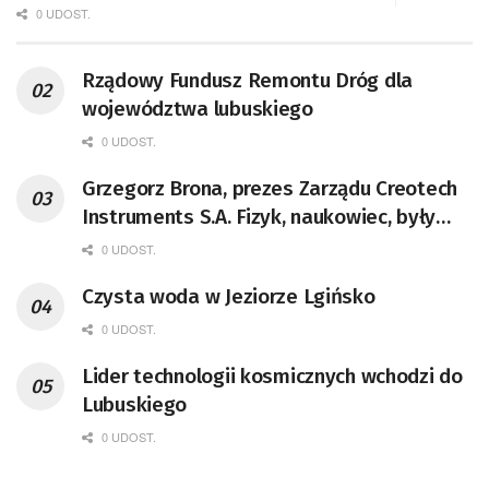
0 UDOST.
Rządowy Fundusz Remontu Dróg dla
województwa lubuskiego
0 UDOST.
Grzegorz Brona, prezes Zarządu Creotech
Instruments S.A. Fizyk, naukowiec, były
pracownik CERN w Genewie,
0 UDOST.
przedsiębiorca i nauczyciel akademicki,
Czysta woda w Jeziorze Lgińsko
doktor habilitowany nauk fizycznych,
koordynator Rady Sektorowej ds.
0 UDOST.
Kompetencji Przemysłu Lotniczo-
Lider technologii kosmicznych wchodzi do
Kosmicznego oraz członek Komitetu
Lubuskiego
Badań Kosmicznych i Satelitarnych PAN.
0 UDOST.