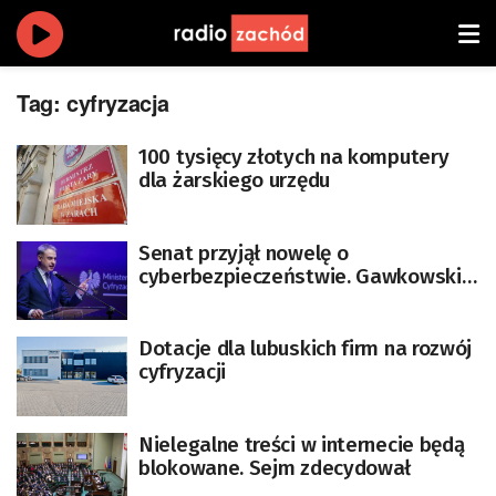
Tag:
cyfryzacja
100 tysięcy złotych na komputery
dla żarskiego urzędu
Senat przyjął nowelę o
cyberbezpieczeństwie. Gawkowski
„dobrej myśli” ws. podpisu
prezydenta
Dotacje dla lubuskich firm na rozwój
cyfryzacji
Nielegalne treści w internecie będą
blokowane. Sejm zdecydował