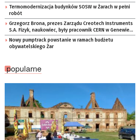
Termomodernizacja budynków SOSW w Żarach w pełni
robót
Grzegorz Brona, prezes Zarządu Creotech Instruments
S.A. Fizyk, naukowiec, były pracownik CERN w Genewie,
przedsiębiorca i nauczyciel akademicki, doktor
Nowy pumptrack powstanie w ramach budżetu
habilitowany nauk fizycznych, koordynator Rady
obywatelskiego Żar
Sektorowej ds. Kompetencji Przemysłu Lotniczo-
Kosmicznego oraz członek Komitetu Badań
Kosmicznych i Satelitarnych PAN.
popularne