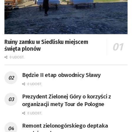
Ruiny zamku w Siedlisku miejscem
święta plonów
0 UDOST.
Będzie II etap obwodnicy Sławy
0 UDOST.
Prezydent Zielonej Góry o korzyści z
organizacji mety Tour de Pologne
0 UDOST.
Remont zielonogórskiego deptaka