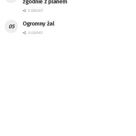
zgodnie z planem
0 UDOST.
Ogromny żal
0 UDOST.