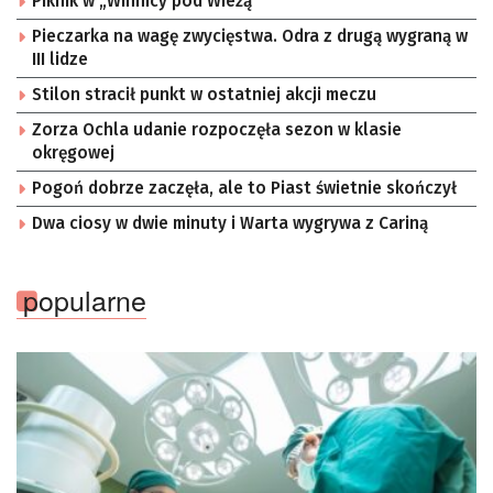
Piknik w „Winnicy pod Wieżą”
Pieczarka na wagę zwycięstwa. Odra z drugą wygraną w
III lidze
Stilon stracił punkt w ostatniej akcji meczu
Zorza Ochla udanie rozpoczęła sezon w klasie
okręgowej
Pogoń dobrze zaczęła, ale to Piast świetnie skończył
Dwa ciosy w dwie minuty i Warta wygrywa z Cariną
popularne