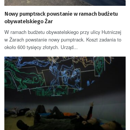
Nowy pumptrack powstanie w ramach budżetu
obywatelskiego Żar
W ramach budżetu obywatelskiego przy ulicy Hutniczej
w Żarach powstanie nowy pumptrack. Koszt zadania to
około 600 tysięcy złotych. Urząd...