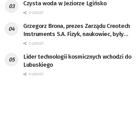
Czysta woda w Jeziorze Lgińsko
0 UDOST.
Grzegorz Brona, prezes Zarządu Creotech
Instruments S.A. Fizyk, naukowiec, były
pracownik CERN w Genewie,
0 UDOST.
przedsiębiorca i nauczyciel akademicki,
Lider technologii kosmicznych wchodzi do
doktor habilitowany nauk fizycznych,
Lubuskiego
koordynator Rady Sektorowej ds.
Kompetencji Przemysłu Lotniczo-
0 UDOST.
Kosmicznego oraz członek Komitetu
Badań Kosmicznych i Satelitarnych PAN.