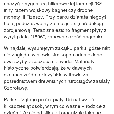
naczyń z sygnaturą hitlerowskiej formacji “SS”,
inny razem wojskowy bagnet czy drobne
monety III Rzeszy. Przy parku działała niegdyś
huta, podczas wojny zajmująca się produkcją
zbrojeniową. Teraz znaleziono fragment płyty z
wyrytą datą “1806”, zapewne część nagrobka.
W najdalej wysuniętym zakątku parku, gdzie nikt
nie zagląda, w niewielkim kopcu odnaleziono
dwa szyby z sączącą się wodą. Materiały
historyczne potwierdzają, że w dawnych
czasach źródła artezyjskie w Iławie za
pośrednictwem drewnianych rurociągów zasilały
Szprotawę.
Park sprzątano po raz piąty. Udział wzięło
kilkadziesiąt osób, w tym co ważne – rodzice z
dziećmi. Akcję od kilku lat organizuje lokalne