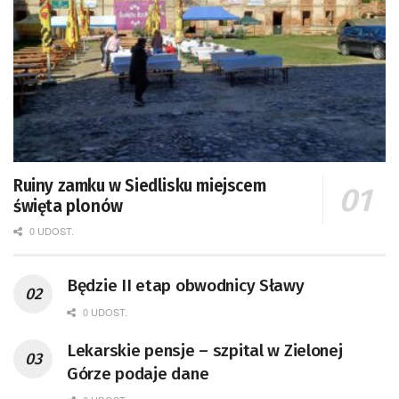
Ruiny zamku w Siedlisku miejscem
święta plonów
0 UDOST.
Będzie II etap obwodnicy Sławy
0 UDOST.
Lekarskie pensje – szpital w Zielonej
Górze podaje dane