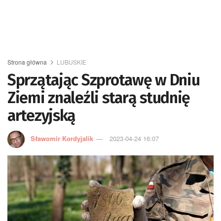
Strona główna
LUBUSKIE
Sprzątając Szprotawę w Dniu
Ziemi znaleźli starą studnię
artezyjską
Sławomir Kordyjalik
2023-04-24 16:07