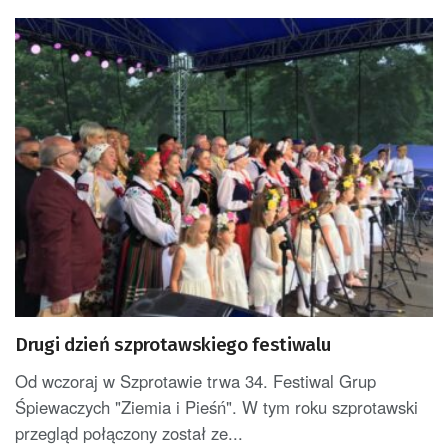
Drugi dzień szprotawskiego festiwalu
Od wczoraj w Szprotawie trwa 34. Festiwal Grup
Śpiewaczych "Ziemia i Pieśń". W tym roku szprotawski
przegląd połączony został ze...