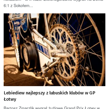
6:1 z Sokołem...
Lebiediew najlepszy z lubuskich klubów w GP
Łotwy
Bartosz Zmarzlik wygrał żużlowe Grand Prix Łotwy w