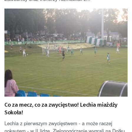
Co za mecz, co za zwycięstwo! Lechia miażdży
Sokoła!
Lechia z pierwszym zwycięstwem - a może raczej
nokautem - w II lidze. Zielonogórzanie wygrali na Dołku