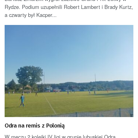
Rydze. Podium uzupełnili Robert Lambert i Brady Kurtz,
a czwarty był Kacper...
Odra na remis z Polonią
W meczu 2 kolejki IV ligi w grupie lubuskiej Odra