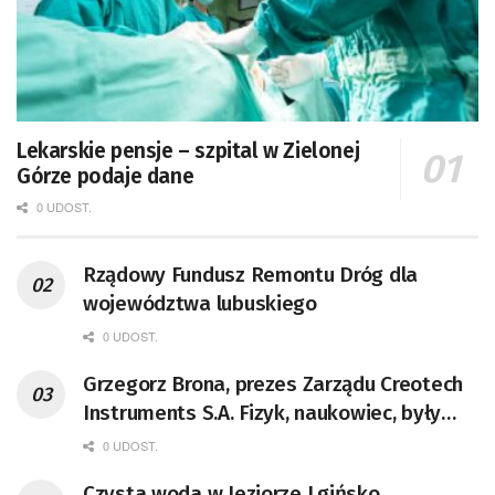
Lekarskie pensje – szpital w Zielonej
Górze podaje dane
0 UDOST.
Rządowy Fundusz Remontu Dróg dla
województwa lubuskiego
0 UDOST.
Grzegorz Brona, prezes Zarządu Creotech
Instruments S.A. Fizyk, naukowiec, były
pracownik CERN w Genewie,
0 UDOST.
przedsiębiorca i nauczyciel akademicki,
Czysta woda w Jeziorze Lgińsko