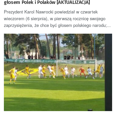
głosem Polek i Polaków [AKTUALIZACJA]
Prezydent Karol Nawrocki powiedział w czwartek
wieczorem (6 sierpnia), w pierwszą rocznicę swojego
zaprzysiężenia, że chce być głosem polskiego narodu;...