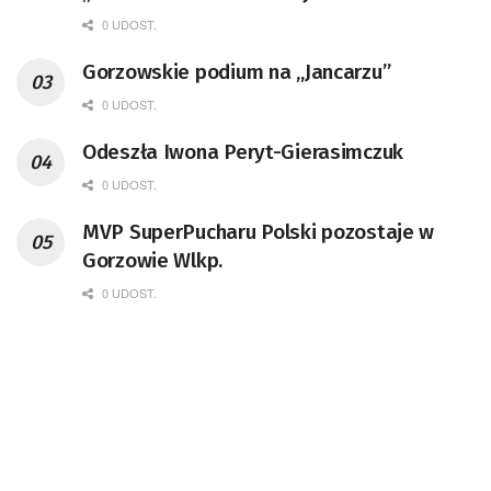
0 UDOST.
Gorzowskie podium na „Jancarzu”
0 UDOST.
Odeszła Iwona Peryt-Gierasimczuk
0 UDOST.
MVP SuperPucharu Polski pozostaje w
Gorzowie Wlkp.
0 UDOST.