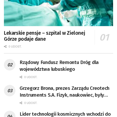
Lekarskie pensje – szpital w Zielonej
Górze podaje dane
0 UDOST.
Rządowy Fundusz Remontu Dróg dla
województwa lubuskiego
0 UDOST.
Grzegorz Brona, prezes Zarządu Creotech
Instruments S.A. Fizyk, naukowiec, były
pracownik CERN w Genewie,
0 UDOST.
przedsiębiorca i nauczyciel akademicki,
Lider technologii kosmicznych wchodzi do
doktor habilitowany nauk fizycznych,