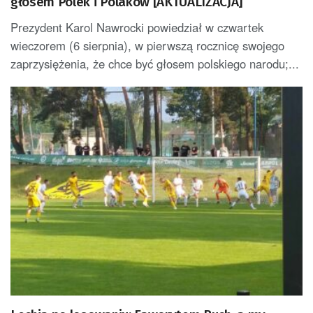
głosem Polek i Polaków [AKTUALIZACJA]
Prezydent Karol Nawrocki powiedział w czwartek
wieczorem (6 sierpnia), w pierwszą rocznicę swojego
zaprzysiężenia, że chce być głosem polskiego narodu;...