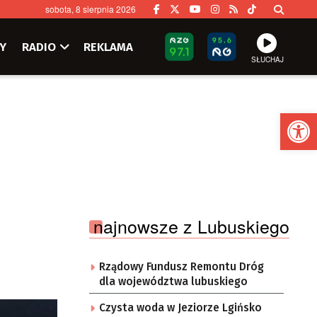
sobota, 8 sierpnia 2026
Y
RADIO
REKLAMA
SŁUCHAJ
Ot
najnowsze z Lubuskiego
Rządowy Fundusz Remontu Dróg
dla województwa lubuskiego
Czysta woda w Jeziorze Lgińsko