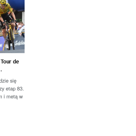
 Tour de
dzie się
szy etap 83.
m i metą w