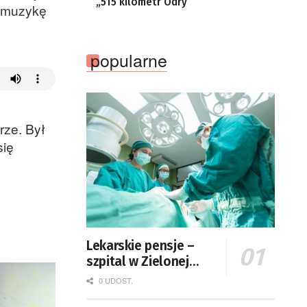
„515 kilometr Odry”
ł muzykę
popularne
rze. Był
się
Lekarskie pensje –
szpital w Zielonej
Górze podaje dane
0 UDOST.