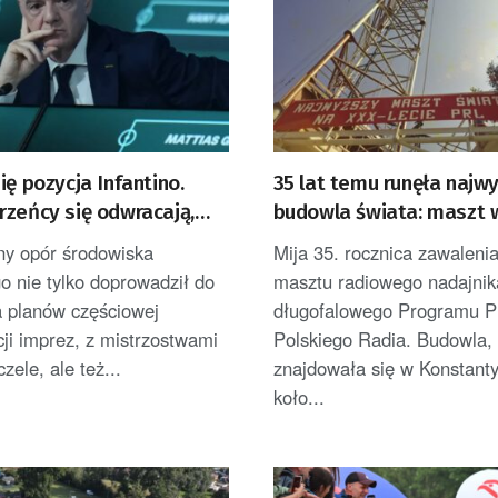
ię pozycja Infantino.
35 lat temu runęła najw
rzeńcy się odwracają,
budowla świata: maszt 
abrali wiatru w żagle
Konstantynowie
y opór środowiska
Mija 35. rocznica zawalenia
go nie tylko doprowadził do
masztu radiowego nadajnik
a planów częściowej
długofalowego Programu P
ji imprez, z mistrzostwami
Polskiego Radia. Budowla, 
zele, ale też...
znajdowała się w Konstant
koło...