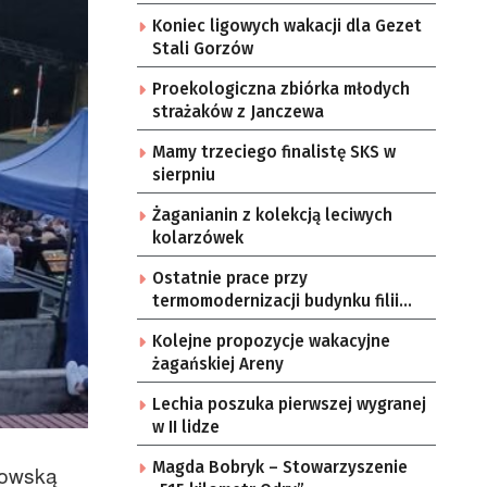
Koniec ligowych wakacji dla Gezet
Stali Gorzów
Proekologiczna zbiórka młodych
strażaków z Janczewa
Mamy trzeciego finalistę SKS w
sierpniu
Żaganianin z kolekcją leciwych
kolarzówek
Ostatnie prace przy
termomodernizacji budynku filii
żarskiego przedszkola Bajka
Kolejne propozycje wakacyjne
żagańskiej Areny
Lechia poszuka pierwszej wygranej
w II lidze
Magda Bobryk – Stowarzyszenie
zowską