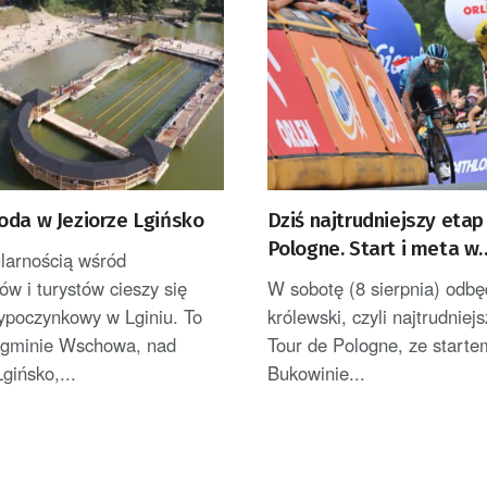
oda w Jeziorze Lgińsko
Dziś najtrudniejszy etap
Pologne. Start i meta w
larnością wśród
Bukowinie Tatrzańskiej
w i turystów cieszy się
W sobotę (8 sierpnia) odbę
ypoczynkowy w Lginiu. To
królewski, czyli najtrudniej
 gminie Wschowa, nad
Tour de Pologne, ze starte
gińsko,...
Bukowinie...