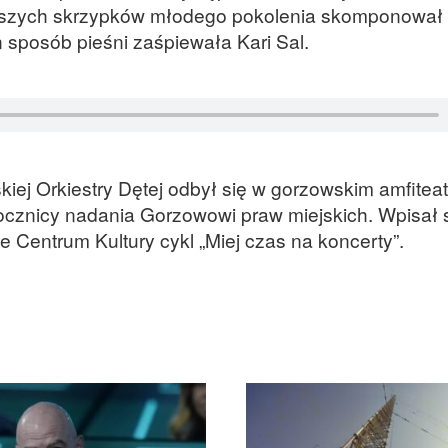
iejszych skrzypków młodego pokolenia skomponowa
 sposób pieśni zaśpiewała Kari Sal.
ej Orkiestry Dętej odbył się w gorzowskim amfiteat
ocznicy nadania Gorzowowi praw miejskich. Wpisał 
e Centrum Kultury cykl „Miej czas na koncerty”.