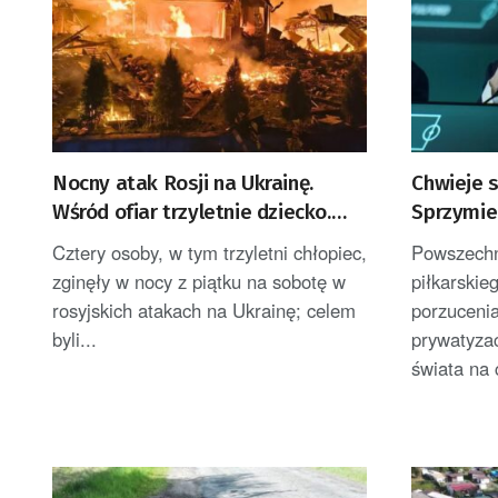
Nocny atak Rosji na Ukrainę.
Chwieje s
Wśród ofiar trzyletnie dziecko.
Sprzymie
Zełenski zabrał głos
krytycy n
Cztery osoby, w tym trzyletni chłopiec,
Powszechn
zginęły w nocy z piątku na sobotę w
piłkarskie
rosyjskich atakach na Ukrainę; celem
porzuceni
byli...
prywatyzac
świata na c