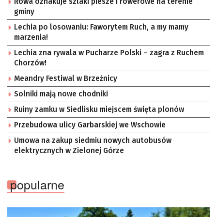
Iłowa oznakuje szlaki piesze i rowerowe na terenie
gminy
Lechia po losowaniu: Faworytem Ruch, a my mamy
marzenia!
Lechia zna rywala w Pucharze Polski – zagra z Ruchem
Chorzów!
Meandry Festiwal w Brzeźnicy
Solniki mają nowe chodniki
Ruiny zamku w Siedlisku miejscem święta plonów
Przebudowa ulicy Garbarskiej we Wschowie
Umowa na zakup siedmiu nowych autobusów
elektrycznych w Zielonej Górze
popularne