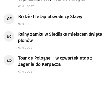
0 UDOST.
Będzie II etap obwodnicy Sławy
0 UDOST.
Ruiny zamku w Siedlisku miejscem święta
plonów
0 UDOST.
Tour de Pologne – w czwartek etap z
Żagania do Karpacza
0 UDOST.