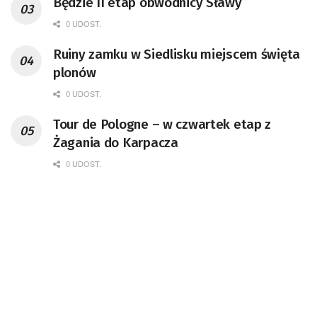
Będzie II etap obwodnicy Sławy
0 UDOST.
Ruiny zamku w Siedlisku miejscem święta
plonów
0 UDOST.
Tour de Pologne – w czwartek etap z
Żagania do Karpacza
0 UDOST.