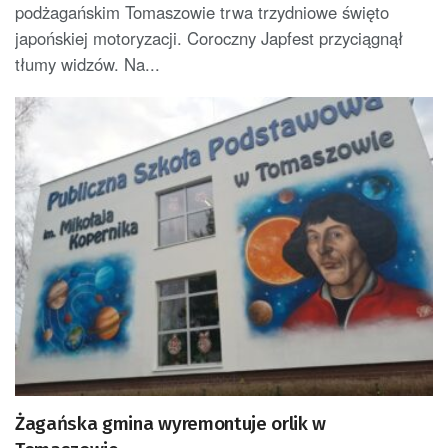
podżagańskim Tomaszowie trwa trzydniowe święto
japońskiej motoryzacji. Coroczny Japfest przyciągnął
tłumy widzów. Na...
Żagańska gmina wyremontuje orlik w