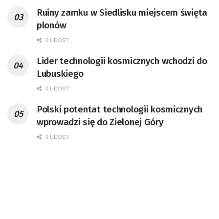
przedsiębiorca i nauczyciel akademicki,
Ruiny zamku w Siedlisku miejscem święta
doktor habilitowany nauk fizycznych,
plonów
koordynator Rady Sektorowej ds.
Kompetencji Przemysłu Lotniczo-
0 UDOST.
Kosmicznego oraz członek Komitetu
Lider technologii kosmicznych wchodzi do
Badań Kosmicznych i Satelitarnych PAN.
Lubuskiego
0 UDOST.
Polski potentat technologii kosmicznych
wprowadzi się do Zielonej Góry
0 UDOST.