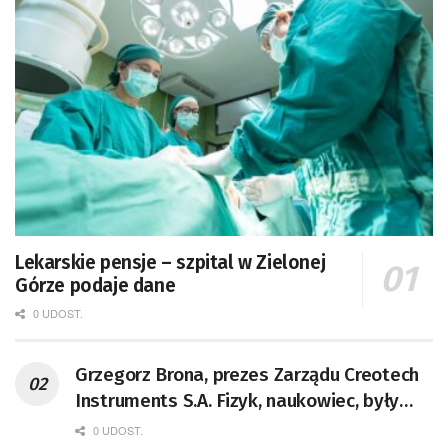
Lekarskie pensje – szpital w Zielonej
Górze podaje dane
0 UDOST.
Grzegorz Brona, prezes Zarządu Creotech
Instruments S.A. Fizyk, naukowiec, były
pracownik CERN w Genewie,
0 UDOST.