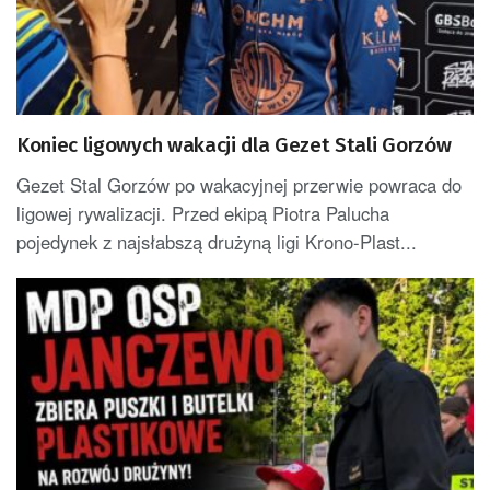
Koniec ligowych wakacji dla Gezet Stali Gorzów
Gezet Stal Gorzów po wakacyjnej przerwie powraca do
ligowej rywalizacji. Przed ekipą Piotra Palucha
pojedynek z najsłabszą drużyną ligi Krono-Plast...