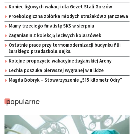
Koniec ligowych wakacji dla Gezet Stali Gorzów
Proekologiczna zbiórka młodych strażaków z Janczewa
Mamy trzeciego finalistę SKS w sierpniu
Żaganianin z kolekcją leciwych kolarzówek
Ostatnie prace przy termomodernizacji budynku filii
żarskiego przedszkola Bajka
Kolejne propozycje wakacyjne żagańskiej Areny
Lechia poszuka pierwszej wygranej w II lidze
Magda Bobryk – Stowarzyszenie „515 kilometr Odry”
popularne