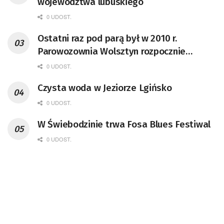
województwa lubuskiego
0 UDOST.
Ostatni raz pod parą był w 2010 r.
Parowozownia Wolsztyn rozpocznie
remont unikatowego Tr5-65
0 UDOST.
Czysta woda w Jeziorze Lgińsko
0 UDOST.
W Świebodzinie trwa Fosa Blues Festiwal
0 UDOST.