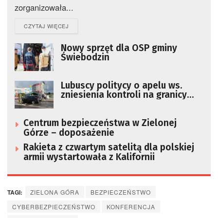
zorganizowała...
DETAILS
CZYTAJ WIĘCEJ
Nowy sprzęt dla OSP gminy
Świebodzin
Lubuscy politycy o apelu ws.
zniesienia kontroli na granicy
Polski i Niemiec
Centrum bezpieczeństwa w Zielonej
Górze – doposażenie
Rakieta z czwartym satelitą dla polskiej
armii wystartowała z Kalifornii
TAGI:
ZIELONA GÓRA
BEZPIECZEŃSTWO
CYBERBEZPIECZEŃSTWO
KONFERENCJA