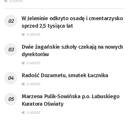
0 UDOST.
W Jeleninie odkryto osadę i cmentarzysko
sprzed 2,5 tysiąca lat
0 UDOST.
Dwie żagańskie szkoły czekają na nowych
dyrektorów
0 UDOST.
Radość Dozametu, smutek Łucznika
0 UDOST.
Marzena Pulik-Sowińska p.o. Lubuskiego
Kuratora Oświaty
0 UDOST.