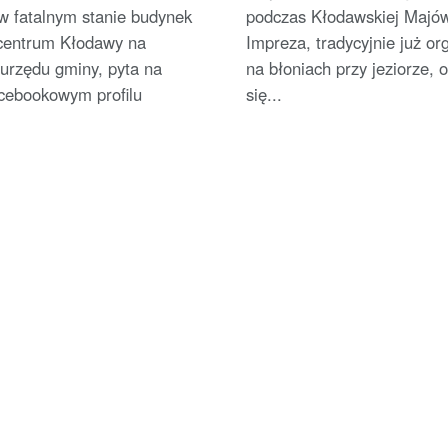
w fatalnym stanie budynek
podczas Kłodawskiej Majów
 centrum Kłodawy na
Impreza, tradycyjnie już o
urzędu gminy, pyta na
na błoniach przy jeziorze, 
cebookowym profilu
się...