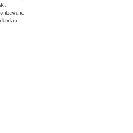
ki.
rganizowana
odbędzie