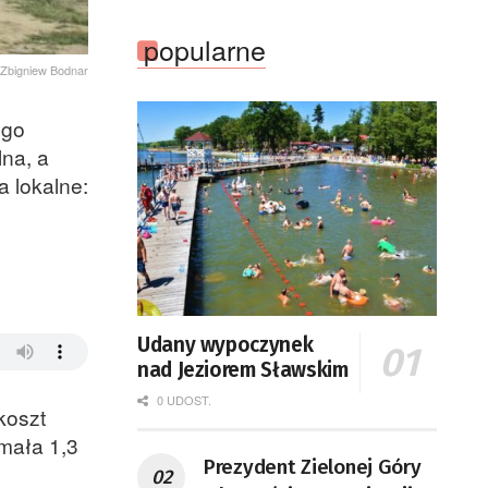
popularne
Zbigniew Bodnar
ego
lna, a
a lokalne:
Udany wypoczynek
nad Jeziorem Sławskim
0 UDOST.
koszt
mała 1,3
Prezydent Zielonej Góry