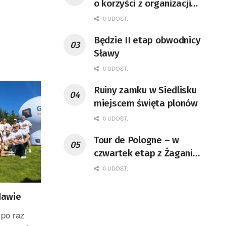
o korzyści z organizacji
mety Tour de Pologne
0 UDOST.
Będzie II etap obwodnicy
Sławy
0 UDOST.
Ruiny zamku w Siedlisku
miejscem święta plonów
0 UDOST.
Tour de Pologne – w
czwartek etap z Żagania
do Karpacza
0 UDOST.
dawie
 po raz