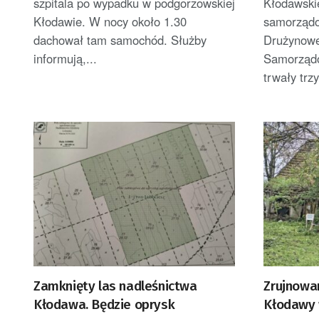
szpitala po wypadku w podgorzowskiej
Kłodawskie
Kłodawie. W nocy około 1.30
samorządow
dachował tam samochód. Służby
Drużynowe
informują,...
Samorządo
trwały trzy
Zamknięty las nadleśnictwa
Zrujnowa
Kłodawa. Będzie oprysk
Kłodawy 