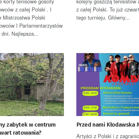
 korty tenisowe gościły
kolejny goszczą tenisistów
ców z całej Polski . I
z całej Polski. To już czwar
 Mistrzostwa Polski
tego turnieju. Główny...
wców I Parlamentarzystów
 dni. Najlepsza...
ny zabytek w centrum
Przed nami Kłodawska
wart ratowania?
Artyści z Polski i z zagrani