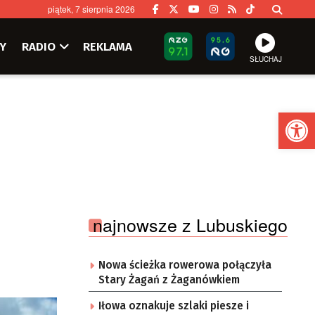
piątek, 7 sierpnia 2026
Y
RADIO
REKLAMA
SŁUCHAJ
Ot
najnowsze z Lubuskiego
Nowa ścieżka rowerowa połączyła
Stary Żagań z Żaganówkiem
Iłowa oznakuje szlaki piesze i