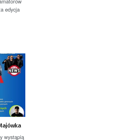
 amatorów
ta edycja
 Majówka
cy wystąpią