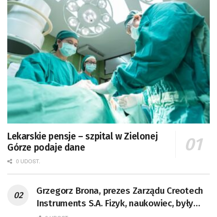
Lekarskie pensje – szpital w Zielonej
Górze podaje dane
0 UDOST.
Grzegorz Brona, prezes Zarządu Creotech
Instruments S.A. Fizyk, naukowiec, były
pracownik CERN w Genewie,