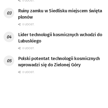
0 UDOST.
przedsiębiorca i nauczyciel akademicki,
Ruiny zamku w Siedlisku miejscem święta
doktor habilitowany nauk fizycznych,
plonów
koordynator Rady Sektorowej ds.
Kompetencji Przemysłu Lotniczo-
0 UDOST.
Kosmicznego oraz członek Komitetu
Lider technologii kosmicznych wchodzi do
Badań Kosmicznych i Satelitarnych PAN.
Lubuskiego
0 UDOST.
Polski potentat technologii kosmicznych
wprowadzi się do Zielonej Góry
0 UDOST.