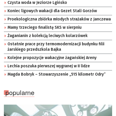
Czysta woda w Jeziorze Lgińsko
Koniec ligowych wakacji dla Gezet Stali Gorzów
Proekologiczna zbiórka młodych strażaków z Janczewa
Mamy trzeciego finalistę SKS w sierpniu
Żaganianin z kolekcją leciwych kolarzówek
Ostatnie prace przy termomodernizacji budynku filii
żarskiego przedszkola Bajka
Kolejne propozycje wakacyjne żagańskiej Areny
Lechia poszuka pierwszej wygranej w II lidze
Magda Bobryk – Stowarzyszenie „515 kilometr Odry”
popularne