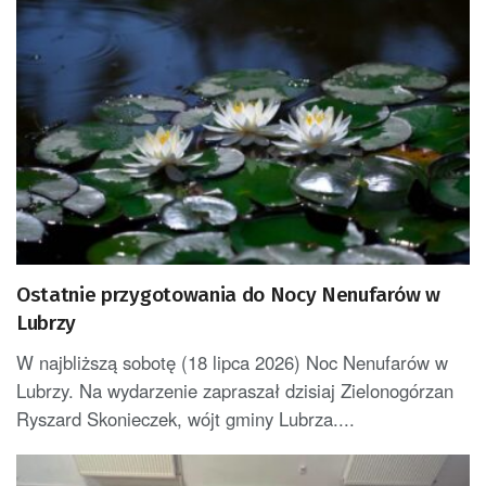
Ostatnie przygotowania do Nocy Nenufarów w
Lubrzy
W najbliższą sobotę (18 lipca 2026) Noc Nenufarów w
Lubrzy. Na wydarzenie zapraszał dzisiaj Zielonogórzan
Ryszard Skonieczek, wójt gminy Lubrza....