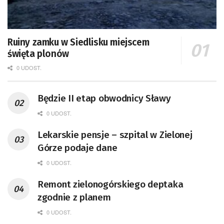
Ruiny zamku w Siedlisku miejscem
święta plonów
0 UDOST.
Będzie II etap obwodnicy Sławy
0 UDOST.
Lekarskie pensje – szpital w Zielonej
Górze podaje dane
0 UDOST.
Remont zielonogórskiego deptaka
zgodnie z planem
0 UDOST.