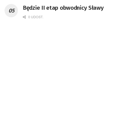
Kosmicznego oraz członek Komitetu
Będzie II etap obwodnicy Sławy
Badań Kosmicznych i Satelitarnych PAN.
0 UDOST.