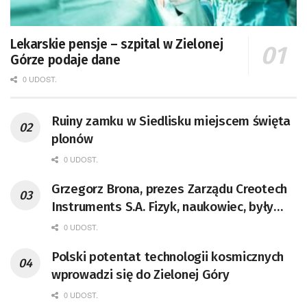
Lekarskie pensje – szpital w Zielonej
Górze podaje dane
0 UDOST.
Ruiny zamku w Siedlisku miejscem święta
plonów
0 UDOST.
Grzegorz Brona, prezes Zarządu Creotech
Instruments S.A. Fizyk, naukowiec, były
pracownik CERN w Genewie,
0 UDOST.
przedsiębiorca i nauczyciel akademicki,
Polski potentat technologii kosmicznych
doktor habilitowany nauk fizycznych,
wprowadzi się do Zielonej Góry
koordynator Rady Sektorowej ds.
Kompetencji Przemysłu Lotniczo-
0 UDOST.