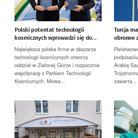
Polski potentat technologii
Turcja m
kosmicznych wprowadzi się do
obronne z
Zielonej Góry
Pakista
Największa polska firma w obszarze
Państwowe
technologii kosmicznych otworzy
podpisani
oddział w Zielonej Górze i rozpocznie
Arabią Sau
współpracę z Parkiem Technologii
Trójstron
Kosmicznych. Mowa...
zawarta...