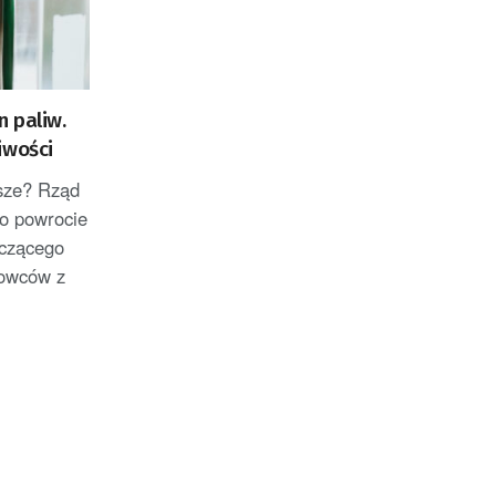
 paliw.
iwości
sze? Rząd
o powrocie
czącego
rowców z