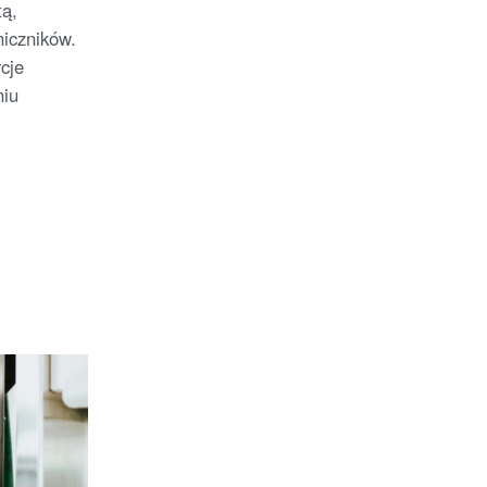
ą,
iczników.
cje
niu