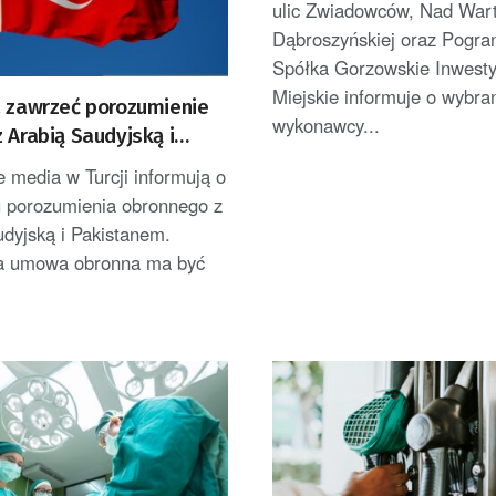
ulic Zwiadowców, Nad Wart
Dąbroszyńskiej oraz Pogran
Spółka Gorzowskie Inwesty
Miejskie informuje o wybra
a zawrzeć porozumienie
wykonawcy...
 Arabią Saudyjską i
nem
 media w Turcji informują o
u porozumienia obronnego z
dyjską i Pakistanem.
na umowa obronna ma być