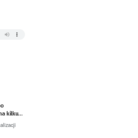
po
na kilku
lizacji