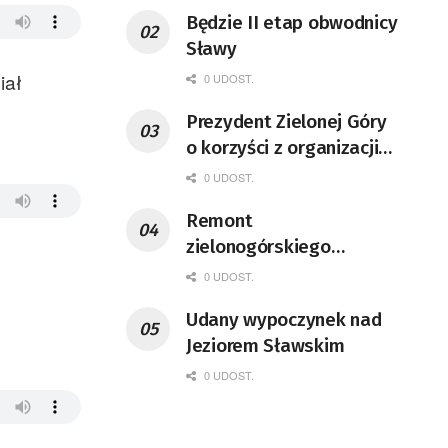
Będzie II etap obwodnicy
Sławy
iał
0 UDOST.
Prezydent Zielonej Góry
o korzyści z organizacji
mety Tour de Pologne
0 UDOST.
Remont
zielonogórskiego
deptaka zgodnie z
0 UDOST.
planem
Udany wypoczynek nad
Jeziorem Sławskim
0 UDOST.