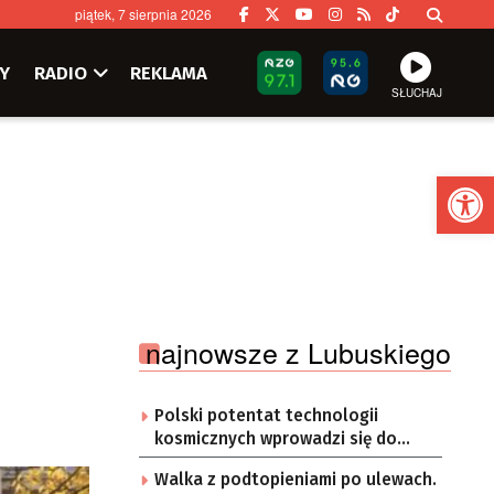
piątek, 7 sierpnia 2026
Y
RADIO
REKLAMA
SŁUCHAJ
Ot
najnowsze z Lubuskiego
Polski potentat technologii
kosmicznych wprowadzi się do
Zielonej Góry
Walka z podtopieniami po ulewach.