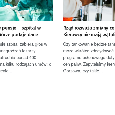
 pensje – szpital w
Rząd rozważa zmiany cen
 Górze podaje dane
Kierowcy nie mają wątpl
ski szpital zabiera głos w
Czy tankowanie będzie tań
ynagrodzeń lekarzy.
może wkrótce zdecydować 
zatrudnia ponad 400
programu osłonowego doty
na kilku rodzajach umów: o
cen paliw. Zapytaliśmy kie
enie...
Gorzowa, czy takie...