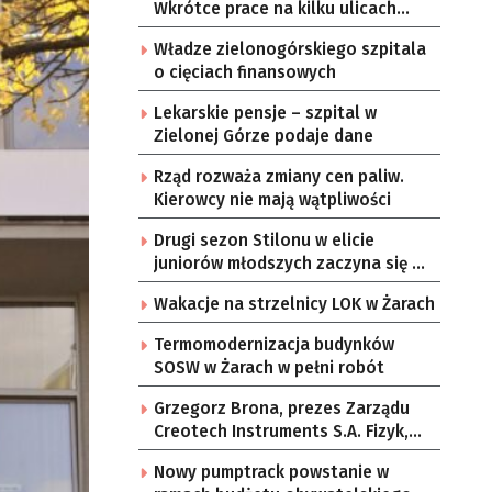
Wkrótce prace na kilku ulicach
Gorzowa
Władze zielonogórskiego szpitala
o cięciach finansowych
Lekarskie pensje – szpital w
Zielonej Górze podaje dane
Rząd rozważa zmiany cen paliw.
Kierowcy nie mają wątpliwości
Drugi sezon Stilonu w elicie
juniorów młodszych zaczyna się w
sobotę
Wakacje na strzelnicy LOK w Żarach
Termomodernizacja budynków
SOSW w Żarach w pełni robót
Grzegorz Brona, prezes Zarządu
Creotech Instruments S.A. Fizyk,
naukowiec, były pracownik CERN w
Nowy pumptrack powstanie w
Genewie, przedsiębiorca i