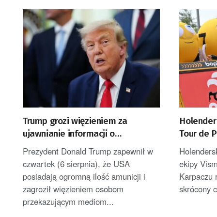
Trump grozi więzieniem za
Holender
ujawnianie informacji o
Tour de 
uszczuplonych zapasach amunicji
został l
Prezydent Donald Trump zapewnił w
Holenders
czwartek (6 sierpnia), że USA
ekipy Vis
posiadają ogromną ilość amunicji i
Karpaczu 
zagroził więzieniem osobom
skrócony c
przekazującym mediom...