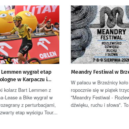
 Lemmen wygrał etap
Meandry Festiwal w Brz
Pologne w Karpaczu i
W pałacu w Brzeźnicy koło
iderem [AKTUALIZACJA]
ki kolarz Bart Lemmen z
ropocznie się w piątek trzy
ma-Lease a Bike wygrał w
"Meandry Festiwal - Rozle
rozegrany z perturbacjami,
dźwięku, ruchu i słowa". To.
zwarty etap wyścigu Tour...