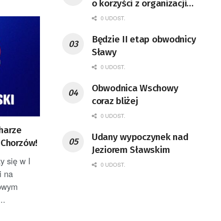
o korzyści z organizacji
mety Tour de Pologne
0 UDOST.
Będzie II etap obwodnicy
Sławy
0 UDOST.
Obwodnica Wschowy
coraz bliżej
0 UDOST.
harze
Udany wypoczynek nad
 Chorzów!
Jeziorem Sławskim
y się w I
0 UDOST.
i na
gowym
..