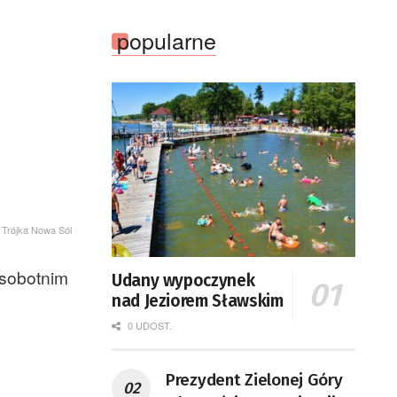
popularne
S Trójka Nowa Sól
 sobotnim
Udany wypoczynek
nad Jeziorem Sławskim
0 UDOST.
Prezydent Zielonej Góry