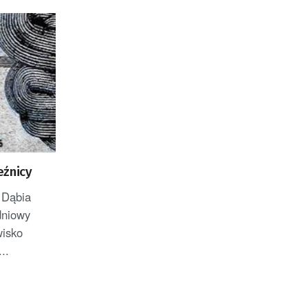
eźnicy
 Dąbia
dniowy
wisko
..