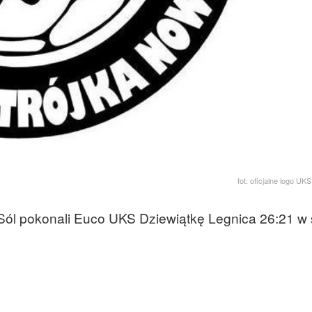
fot. oficjalne logo UK
 Sól pokonali Euco UKS Dziewiątkę Legnica 26:21 w