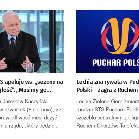
S apeluje ws. „sezonu na
Lechia zna rywala w Puc
głość”. „Musimy go
Polski – zagra z Ruchem
tać”
S Jarosław Kaczyński
Lechia Zielona Góra zmierz
 w czwartek (6 sierpnia), że
rundzie STS Pucharu Polsk
prawiedliwość musi dążyć
szczeblu centralnym z I-li
nia rządu, „który będzie...
Ruchem Chorzów. To efekt.