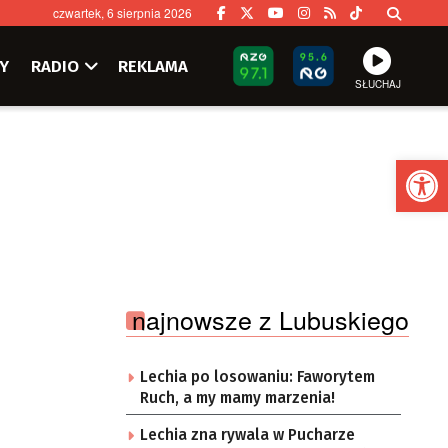
czwartek, 6 sierpnia 2026
Y
RADIO
REKLAMA
SŁUCHAJ
Ot
najnowsze z Lubuskiego
Lechia po losowaniu: Faworytem
Ruch, a my mamy marzenia!
Lechia zna rywala w Pucharze