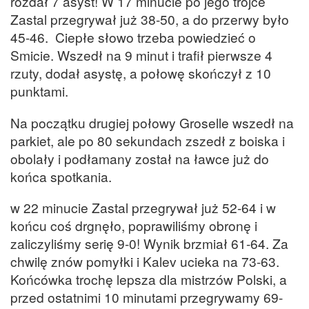
rozdał 7 asyst! W 17 minucie po jego trójce
Zastal przegrywał już 38-50, a do przerwy było
45-46. Ciepłe słowo trzeba powiedzieć o
Smicie. Wszedł na 9 minut i trafił pierwsze 4
rzuty, dodał asystę, a połowę skończył z 10
punktami.
Na początku drugiej połowy Groselle wszedł na
parkiet, ale po 80 sekundach zszedł z boiska i
obolały i podłamany został na ławce już do
końca spotkania.
w 22 minucie Zastal przegrywał już 52-64 i w
końcu coś drgnęło, poprawiliśmy obronę i
zaliczyliśmy serię 9-0! Wynik brzmiał 61-64. Za
chwilę znów pomyłki i Kalev ucieka na 73-63.
Końcówka trochę lepsza dla mistrzów Polski, a
przed ostatnimi 10 minutami przegrywamy 69-