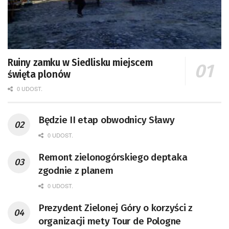
Ruiny zamku w Siedlisku miejscem
święta plonów
0 UDOST.
Będzie II etap obwodnicy Sławy
0 UDOST.
Remont zielonogórskiego deptaka
zgodnie z planem
0 UDOST.
Prezydent Zielonej Góry o korzyści z
organizacji mety Tour de Pologne