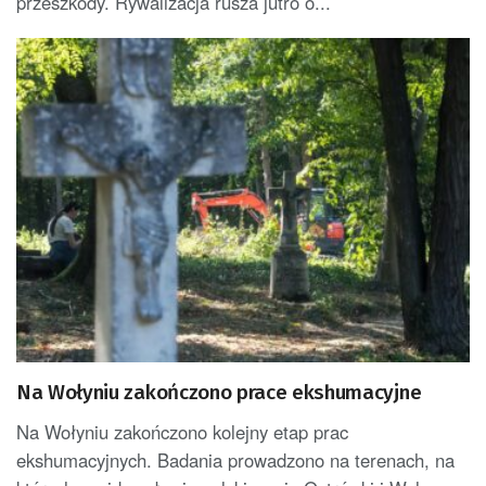
przeszkody. Rywalizacja rusza jutro o...
Na Wołyniu zakończono prace ekshumacyjne
Na Wołyniu zakończono kolejny etap prac
ekshumacyjnych. Badania prowadzono na terenach, na