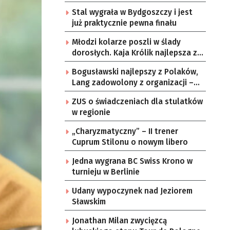
Stal wygrała w Bydgoszczy i jest
już praktycznie pewna finału
Młodzi kolarze poszli w ślady
dorosłych. Kaja Królik najlepsza z
Lubuszanek w Tour de Pologne
Bogusławski najlepszy z Polaków,
Junior
Lang zadowolony z organizacji –
komentarze po 3. etapie Tour de
ZUS o świadczeniach dla stulatków
Pologne
w regionie
„Charyzmatyczny” – II trener
Cuprum Stilonu o nowym libero
Jedna wygrana BC Swiss Krono w
turnieju w Berlinie
Udany wypoczynek nad Jeziorem
Sławskim
Jonathan Milan zwycięzcą