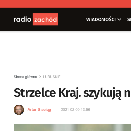
WIADOMOŚCI
S
Strona główna
LUBUSKIE
Strzelce Kraj. szykują
Artur Steciąg
2021-02-09 13:56