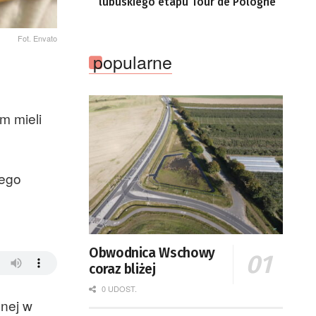
lubuskiego etapu Tour de Pologne
Fot. Envato
popularne
m mieli
zego
Obwodnica Wschowy
coraz bliżej
0 UDOST.
znej w