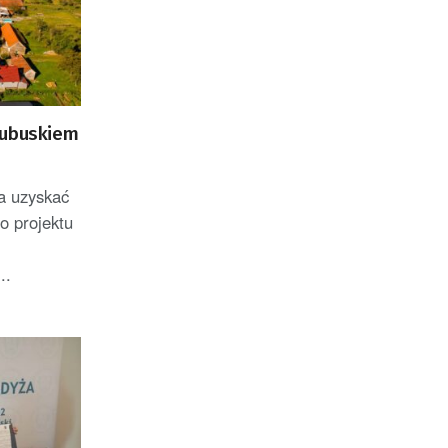
Lubuskiem
a uzyskać
o projektu
..