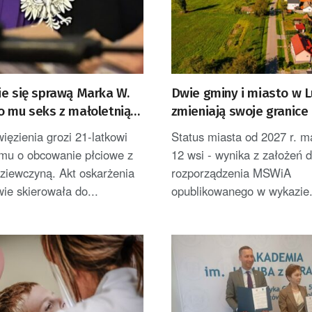
ie się sprawą Marka W.
Dwie gminy i miasto w 
o mu seks z małoletnią
zmieniają swoje granice
ZACJA]
więzienia grozi 21-latkowi
Status miasta od 2027 r. m
mu o obcowanie płciowe z
12 wsi - wynika z założeń d
dziewczyną. Akt oskarżenia
rozporządzenia MSWiA
wie skierowała do...
opublikowanego w wykazie.