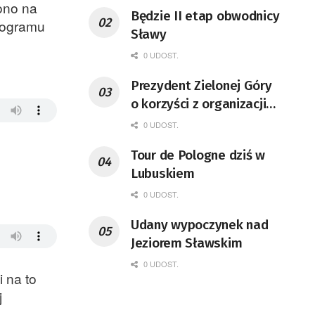
ono na
Będzie II etap obwodnicy
Programu
Sławy
0 UDOST.
Prezydent Zielonej Góry
o korzyści z organizacji
mety Tour de Pologne
0 UDOST.
Tour de Pologne dziś w
:
Lubuskiem
0 UDOST.
Udany wypoczynek nad
Jeziorem Sławskim
0 UDOST.
 na to
j