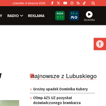
czwartek, 6 sierpnia 2026
Y
RADIO
REKLAMA
SŁUCHAJ
Ot
w
najnowsze z Lubuskiego
Groźny upadek Dominika Kubery
Olimp AZS UZ pozyskał
doświadczonego bramkarza