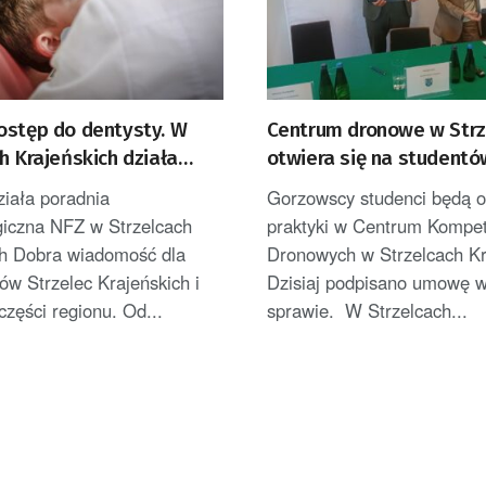
ostęp do dentysty. W
Centrum dronowe w Strz
h Krajeńskich działa
otwiera się na studentó
 NFZ
badaczy AJP
ziała poradnia
Gorzowscy studenci będą 
giczna NFZ w Strzelcach
praktyki w Centrum Kompet
ch Dobra wiadomość dla
Dronowych w Strzelcach Kr
w Strzelec Krajeńskich i
Dzisiaj podpisano umowę w
części regionu. Od...
sprawie. W Strzelcach...