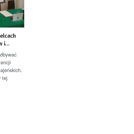
elcach
w i
odbywać
encji
ajeńskich.
 tej