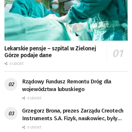
Lekarskie pensje – szpital w Zielonej
Górze podaje dane
0 UDOST.
Rządowy Fundusz Remontu Dróg dla
województwa lubuskiego
0 UDOST.
Grzegorz Brona, prezes Zarządu Creotech
Instruments S.A. Fizyk, naukowiec, były
pracownik CERN w Genewie,
0 UDOST.