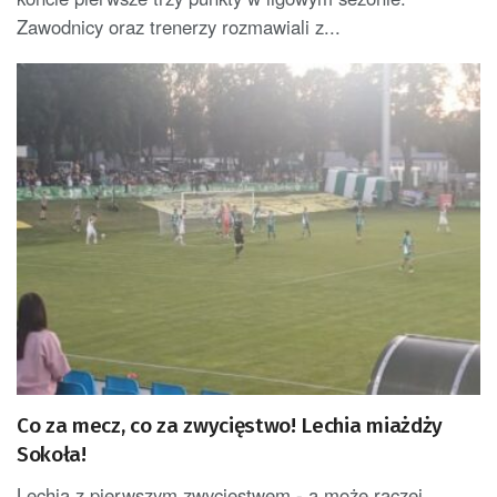
Zawodnicy oraz trenerzy rozmawiali z...
Co za mecz, co za zwycięstwo! Lechia miażdży
Sokoła!
Lechia z pierwszym zwycięstwem - a może raczej