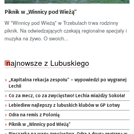
Piknik w „Winnicy pod Wieżą”
W "Winnicy pod Wieżą" w Trzebulach trwa rodzinny
piknik. Na odwiedzających czekają regionalne specjały i
muzyka na żywo. O swoich...
najnowsze z Lubuskiego
„Kapitalna rekacja zespołu” – wypowiedzi po wygranej
Lechii
Co za mecz, co za zwycięstwo! Lechia miażdży Sokoła!
Lebiediew najlepszy z lubuskich klubów w GP Łotwy
Odra na remis z Polonią
Piknik w „Winnicy pod Wieżą”
Pieczarka na wagę zwycięstwa. Odra z drugą wygraną w