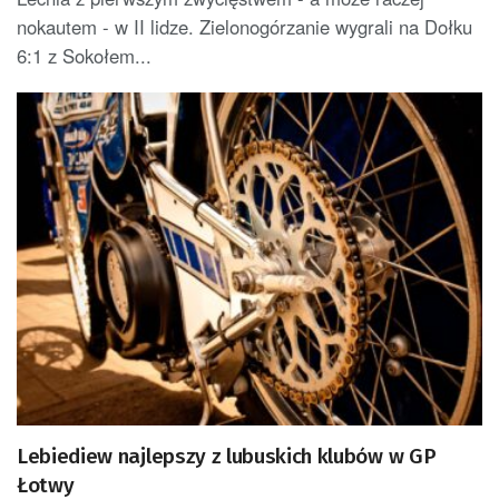
nokautem - w II lidze. Zielonogórzanie wygrali na Dołku
6:1 z Sokołem...
Lebiediew najlepszy z lubuskich klubów w GP
Łotwy