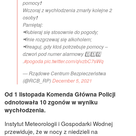
pomocy❗️
Wczoraj z wychłodzenia zmarły kolejne 2
osoby❗️
Pamiętaj:
📢ubieraj się stosownie do pogody;
📢nie rozgrzewaj się alkoholem;
📢reaguj, gdy ktoś potrzebuje pomocy –
dzwoń pod numer alarmowy 1️⃣1️⃣2️⃣
.
#pogoda
pic.twitter.com/qlvzbC7sWq
— Rządowe Centrum Bezpieczeństwa
(@RCB_RP)
December 5, 2021
Od 1 listopada Komenda Główna Policji
odnotowała 10 zgonów w wyniku
wychłodzenia.
Instytut Meteorologii i Gospodarki Wodnej
przewiduje, że w nocy z niedzieli na