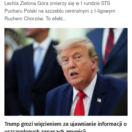
Lechia Zielona Góra zmierzy się w I rundzie STS
Pucharu Polski na szczeblu centralnym z I-ligowym
Ruchem Chorzów. To efekt...
Trump grozi więzieniem za ujawnianie informacji o
uszczuplonych zapasach amunicji