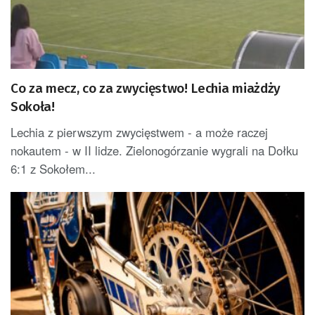
Co za mecz, co za zwycięstwo! Lechia miażdży
Sokoła!
Lechia z pierwszym zwycięstwem - a może raczej
nokautem - w II lidze. Zielonogórzanie wygrali na Dołku
6:1 z Sokołem...