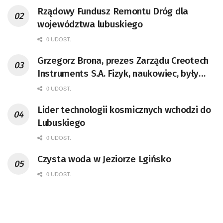
Rządowy Fundusz Remontu Dróg dla
województwa lubuskiego
0 UDOST.
Grzegorz Brona, prezes Zarządu Creotech
Instruments S.A. Fizyk, naukowiec, były
pracownik CERN w Genewie,
0 UDOST.
przedsiębiorca i nauczyciel akademicki,
Lider technologii kosmicznych wchodzi do
doktor habilitowany nauk fizycznych,
Lubuskiego
koordynator Rady Sektorowej ds.
Kompetencji Przemysłu Lotniczo-
0 UDOST.
Kosmicznego oraz członek Komitetu
Czysta woda w Jeziorze Lgińsko
Badań Kosmicznych i Satelitarnych PAN.
0 UDOST.