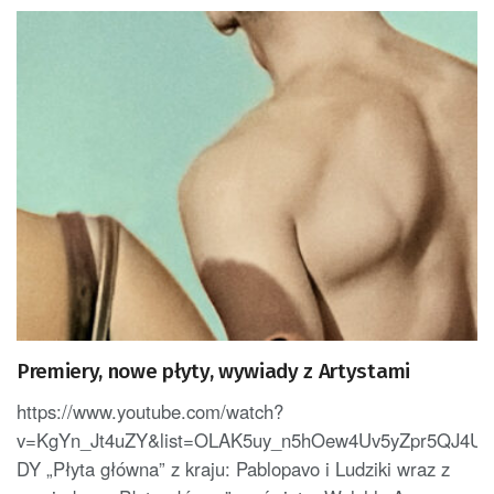
Premiery, nowe płyty, wywiady z Artystami
https://www.youtube.com/watch?
v=KgYn_Jt4uZY&list=OLAK5uy_n5hOew4Uv5yZpr5QJ4U
DY „Płyta główna” z kraju: Pablopavo i Ludziki wraz z