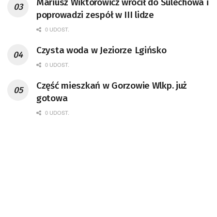
Mariusz Wiktorowicz wrócił do Sulechowa i
poprowadzi zespół w III lidze
0 UDOST.
Czysta woda w Jeziorze Lgińsko
0 UDOST.
Część mieszkań w Gorzowie Wlkp. już
gotowa
0 UDOST.