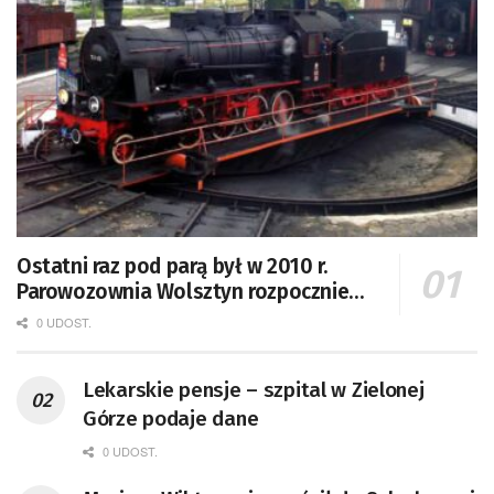
Ostatni raz pod parą był w 2010 r.
Parowozownia Wolsztyn rozpocznie
remont unikatowego Tr5-65
0 UDOST.
Lekarskie pensje – szpital w Zielonej
Górze podaje dane
0 UDOST.