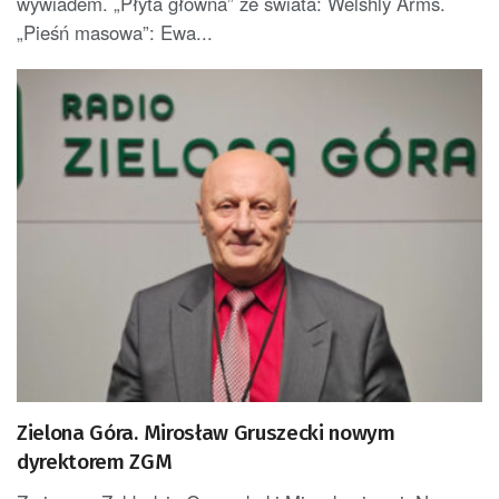
wywiadem. „Płyta główna” ze świata: Welshly Arms.
„Pieśń masowa”: Ewa...
Zielona Góra. Mirosław Gruszecki nowym
dyrektorem ZGM