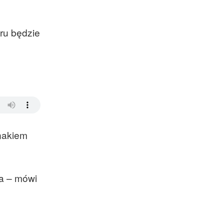
ru będzie
nakiem
a – mówi