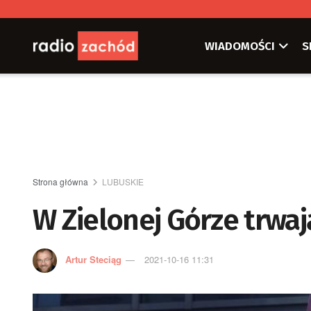
WIADOMOŚCI
S
Strona główna
LUBUSKIE
W Zielonej Górze trwa
Artur Steciąg
2021-10-16 11:31