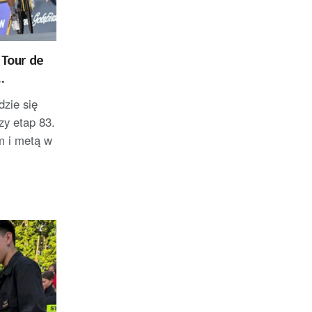
 Tour de
dzie się
szy etap 83.
m i metą w