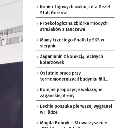
Koniec ligowych wakacji dla Gezet
Stali Gorzów
Proekologiczna zbiórka młodych
strażaków z Janczewa
Mamy trzeciego finalistę SKS w
sierpniu
Żaganianin z kolekcją leciwych
kolarzówek
Ostatnie prace przy
termomodernizacji budynku filii
żarskiego przedszkola Bajka
Kolejne propozycje wakacyjne
żagańskiej Areny
Lechia poszuka pierwszej wygranej
w II lidze
Magda Bobryk – Stowarzyszenie