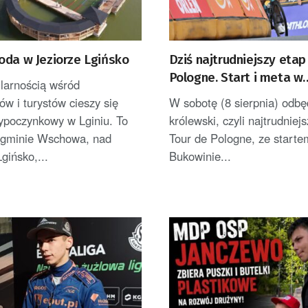
oda w Jeziorze Lgińsko
Dziś najtrudniejszy etap
Pologne. Start i meta w
larnością wśród
Bukowinie Tatrzańskiej
w i turystów cieszy się
W sobotę (8 sierpnia) odbę
ypoczynkowy w Lginiu. To
królewski, czyli najtrudniej
 gminie Wschowa, nad
Tour de Pologne, ze starte
gińsko,...
Bukowinie...