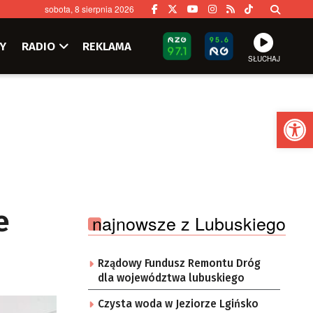
sobota, 8 sierpnia 2026
Y
RADIO
REKLAMA
SŁUCHAJ
Ot
e
najnowsze z Lubuskiego
Rządowy Fundusz Remontu Dróg
dla województwa lubuskiego
Czysta woda w Jeziorze Lgińsko