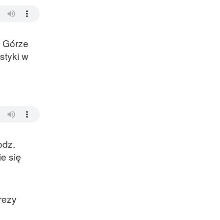
j Górze
styki w
odz.
e się
rezy