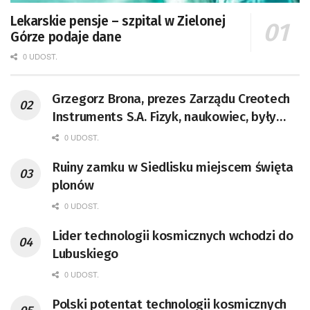
Lekarskie pensje – szpital w Zielonej
Górze podaje dane
0 UDOST.
Grzegorz Brona, prezes Zarządu Creotech
Instruments S.A. Fizyk, naukowiec, były
pracownik CERN w Genewie,
0 UDOST.
przedsiębiorca i nauczyciel akademicki,
Ruiny zamku w Siedlisku miejscem święta
doktor habilitowany nauk fizycznych,
plonów
koordynator Rady Sektorowej ds.
Kompetencji Przemysłu Lotniczo-
0 UDOST.
Kosmicznego oraz członek Komitetu
Lider technologii kosmicznych wchodzi do
Badań Kosmicznych i Satelitarnych PAN.
Lubuskiego
0 UDOST.
Polski potentat technologii kosmicznych