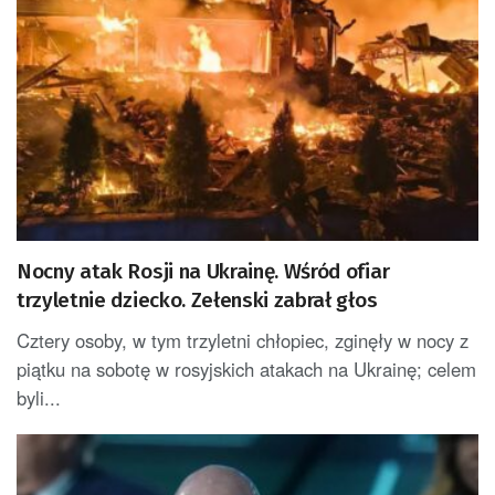
Nocny atak Rosji na Ukrainę. Wśród ofiar
trzyletnie dziecko. Zełenski zabrał głos
Cztery osoby, w tym trzyletni chłopiec, zginęły w nocy z
piątku na sobotę w rosyjskich atakach na Ukrainę; celem
byli...