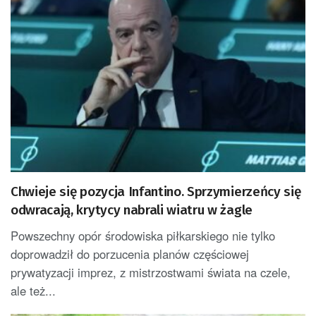
Chwieje się pozycja Infantino. Sprzymierzeńcy się
odwracają, krytycy nabrali wiatru w żagle
Powszechny opór środowiska piłkarskiego nie tylko
doprowadził do porzucenia planów częściowej
prywatyzacji imprez, z mistrzostwami świata na czele,
ale też...