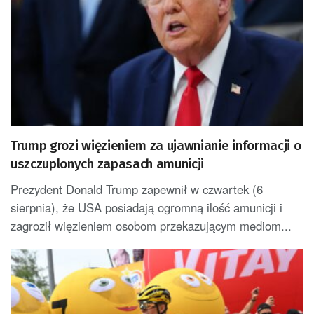
Trump grozi więzieniem za ujawnianie informacji o
uszczuplonych zapasach amunicji
Prezydent Donald Trump zapewnił w czwartek (6
sierpnia), że USA posiadają ogromną ilość amunicji i
zagroził więzieniem osobom przekazującym mediom...